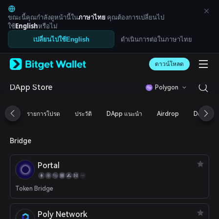
English
日本語
ขณะนี้คุณกำลังดูหน้านี้ใน
ภาษาไทย
คุณต้องการเปลี่ยนไป
Tiếng Việt
ใช้
English
หรือไม่
Русский
ดำเนินการต่อในภาษาไทย
เปลี่ยนไปใช้English
Español (Latinoamérica)
Türkçe
ดาวน์โหลด
Italiano
Français
Deutsch
DApp Store
Polygon
简体中文
繁體中文
รายการโปรด
ประวัติ
DApp แนะนำ
Airdrop
DeFi
Português (Portugal)
Bahasa Indonesia
ภาษาไทย
Bridge
العربية
हिन्दी
Portal
বাংলা
Español
Português (Brasil)
Token Bridge
Español (Argentina)
Poly Network