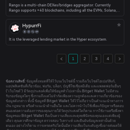
Rango is a multi-chain DEXes/bridges aggregator. Currently
Rango supports +40 blockchains, including all the EVMs, Solana,
Juno, Cosmos, Osmosis, etc.
HypurrFi
It is the leveraged lending market in the Hyper ecosystem.
1
2
3
4
ข้อสงวนสิทธิ์:
ข้อมูลทั้งหมดที่ให้ไว้บนเว็บไซต์นี้ รวมถึงเว็บไซต์ไฮเปอร์ลิงก์,
แอปพลิเคชันที่เกี่ยวข้อง, ฟอรัม, บล็อก, บัญชีโซเชียลมีเดีย และแพลตฟอร์มอื่นๆ
(“เว็บไซต์”) มีวัตถุประสงค์เพื่อให้ข้อมูลทั่วไปเท่านั้น Bitget Wallet ไม่มีส่วน
รับรองข้อมูลใดๆ ซึ่งรวมถึงแต่ไม่จำกัดเพียงความถูกต้องและความเกี่ยวข้องของ
ข้อมูลดังกล่าว ทั้งนี้ ข้อมูลที่ Bitget Wallet ให้ไว้ไม่ถือว่าเป็นคำแนะนำทางการ
เงิน กฎหมาย หรือคำแนะนำด้านอื่นใด และไม่ควรนำไปใช้เพื่อแก้ปัญหาหรือตอบ
สนองต่อความต้องการของคุณภายใต้วัตถุประสงค์ใดก็ตาม การใช้งานหรือพึ่งพา
ข้อมูลของ Bitget Wallet ถือเป็นความเสี่ยงและดุลยพินิจของคุณเองแต่เพียงผู้
เดียว คุณควรศึกษาข้อมูล ตรวจสอบ วิเคราะห์ และยืนยันข้อมูลเหล่านั้นด้วย
ตนเอง อย่างไรก็ตาม การเทรดคริปโตนั้นมีความเสี่ยงในระดับสูงซึ่งอาจส่งผลให้