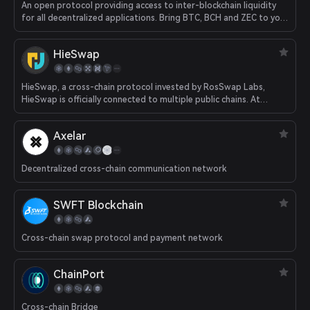
An open protocol providing access to inter-blockchain liquidity
for all decentralized applications. Bring BTC, BCH and ZEC to your
Ethereum app.
HieSwap
HieSwap, a cross-chain protocol invested by RosSwap Labs,
HieSwap is officially connected to multiple public chains. At
present, the protocol has realized cross-chain conversion among
seven chains including FONChain, BNBChain, HECO, Ethereum,
Axelar
OKXChain, Polygon and TRON.
Decentralized cross-chain communication network
SWFT Blockchain
Cross-chain swap protocol and payment network
ChainPort
Cross-chain Bridge