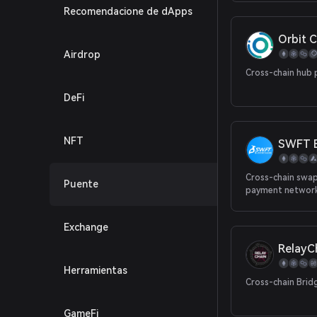
Recomendacione de dApps
Orbit C
Airdrop
Cross-chain hub 
DeFi
NFT
SWFT B
Cross-chain swap
Puente
payment networ
Exchange
RelayC
Herramientas
Cross-chain Brid
GameFi