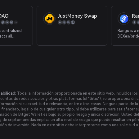
gDAO
JustMoney Swap
Ra
ecentralized
Rango is a 
cts all
DEXes/brid
, we offer
Currently 
 to maximize
blockchains,
rate of crypto
EVMs, Solan
Osmosis, et
abilidad:
Toda la información proporcionada en este sitio web, incluidos los s
 cuentas de redes sociales y otras plataformas (el "Sitio"), se proporciona ún
formación ni su exactitud o relevancia, entre otras cosas. Ninguna parte de 
nanciero, legal o de cualquier otro tipo, ni debe utilizarse para satisfacer s
mación de Bitget Wallet es bajo su propio riesgo y única discreción. Usted debe
ing de criptomonedas implica un alto nivel de riesgo que puede resultar en pérd
sión de inversión. Nada en este sitio debe interpretarse como una solicitud u