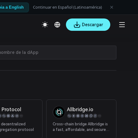
Continuar en Español (Latinoamérica)
ia a English
Descargar
a Protocol
Allbridge.io
 decentralized
Cross-chain bridge Allbridge is
ggregation protocol
a fast, affordable, and secure
way of moving liquidity