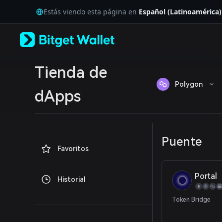
English
Estás viendo esta página en
Español (Latinoamérica)
日本語
Tiếng Việt
Русский
Español (Latinoamérica)
Türkçe
Italiano
Tienda de
Français
Polygon
Deutsch
dApps
简体中文
繁體中文
Português (Portugal)
Bahasa Indonesia
Puente
ภาษาไทย
Favoritos
العربية
हिन्दी
বাংলা
Portal
Historial
Español
Português (Brasil)
Token Bridge
Español (Argentina)