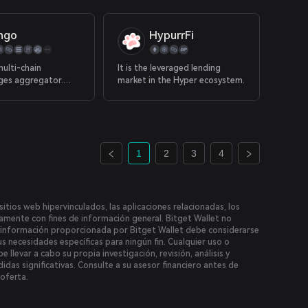
ngo
HypurrFi
multi-chain
It is the leveraged lending
ges aggregator.
market in the Hyper ecosystem.
Rango supports +40
 including all the
a, Juno, Cosmos,
c.
1
2
3
4
itios web hipervinculados, las aplicaciones relacionadas, los
icamente con fines de información general. Bitget Wallet no
la información proporcionada por Bitget Wallet debe considerarse
us necesidades específicas para ningún fin. Cualquier uso o
 llevar a cabo su propia investigación, revisión, análisis y
idas significativas. Consulte a su asesor financiero antes de
 oferta.