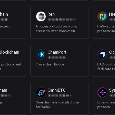
hain
Ren
Hi
project
An open protocol providing
HieSwap, a 
access to inter-blockchain
protocol i
liquidity for all decentralized
Labs, HieSwa
applications. Bring BTC, BCH
connected t
and ZEC to your Ethereum app.
chains. At p
protocol ha
lockchain
ChainPort
Oc
chain conv
chains incl
BNBChain, 
 protocol and
Cross-chain Bridge
DAO-contro
OKXChain, 
k
facilitate f
transfers in
a single int
hain
OmniBTC
Sy
ge
Omnichain financial platform
Cross-chai
for Web3
protocol