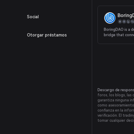
Borin
Social
BoringDAO is a d
Otorgar préstamos
bridge that conne
blockchain assets
users a safe way
their utilization 
assets.
Descargo de respons
foros, los blogs, las
garantiza ninguna in
como asesoramiento fi
confianza en la infor
verificación. El trad
tomar cualquier deci