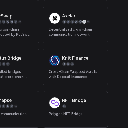
between EVM, non-EVM, and L2
blockchains.
eSwap
Axelar
cross-chain
Decentralized cross-chain
nvested by RosSwap
communication network
p is officially
o multiple public
resent, the
s realized cross-
tus Bridge
Knit Finance
ersion among seven
uding FONChain,
HECO, Ethereum,
lled bridges
Cross-Chain Wrapped Assets
Polygon and TRON.
ast cross-chain
with Deposit Insurance
 any direction within
erface.
napse
NFT Bridge
n communication
Polygon NFT Bridge