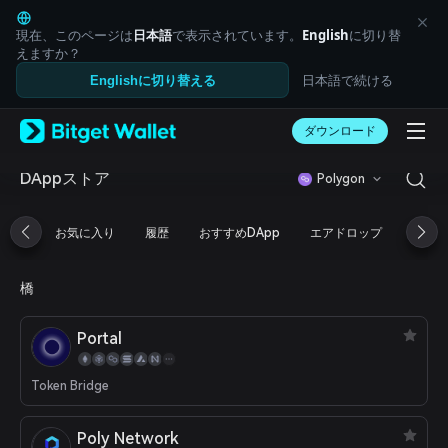
English
日本語
現在、このページは
日本語
で表示されています。
English
に切り替
Tiếng Việt
えますか？
Русский
日本語で続ける
Englishに切り替える
Español (Latinoamérica)
Türkçe
ダウンロード
Italiano
Français
Deutsch
DAppストア
Polygon
简体中文
繁體中文
お気に入り
履歴
おすすめDApp
エアドロップ
DeFi
Português (Portugal)
Bahasa Indonesia
ภาษาไทย
橋
العربية
हिन्दी
Portal
বাংলা
Español
Português (Brasil)
Token Bridge
Español (Argentina)
Poly Network