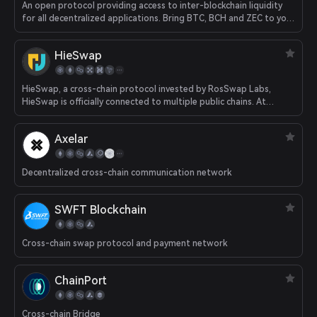
An open protocol providing access to inter-blockchain liquidity
for all decentralized applications. Bring BTC, BCH and ZEC to your
Ethereum app.
HieSwap
HieSwap, a cross-chain protocol invested by RosSwap Labs,
HieSwap is officially connected to multiple public chains. At
present, the protocol has realized cross-chain conversion among
seven chains including FONChain, BNBChain, HECO, Ethereum,
Axelar
OKXChain, Polygon and TRON.
Decentralized cross-chain communication network
SWFT Blockchain
Cross-chain swap protocol and payment network
ChainPort
Cross-chain Bridge