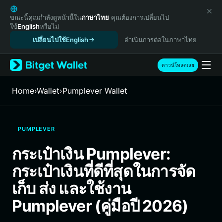
English
日本語
ขณะนี้คุณกำลังดูหน้านี้ใน
ภาษาไทย
คุณต้องการเปลี่ยนไป
ใช้
English
หรือไม่
Tiếng Việt
เปลี่ยนไปใช้English
ดำเนินการต่อในภาษาไทย
Русский
Español (Latinoamérica)
Türkçe
ดาวน์โหลดเลย
Italiano
Français
Home
›
Wallet
›
Pumplever Wallet
Deutsch
简体中文
繁體中文
PUMPLEVER
Português (Portugal)
Bahasa Indonesia
กระเป๋าเงิน Pumplever:
ภาษาไทย
กระเป๋าเงินที่ดีที่สุดในการจัด
हिन्दी
বাংলা
เก็บ ส่ง และใช้งาน
Español
Pumplever (คู่มือปี 2026)
Português (Brasil)
Español (Argentina)