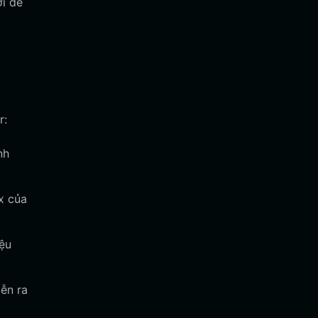
ới để
r:
nh
x của
ệu
ễn ra