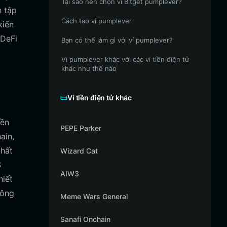
Tại sao nên chọn ví Bitget pumplever?
h tập
Cách tạo ví pumplever
kiến
 DeFi
Bạn có thể làm gì với ví pumplever?
Ví pumplever khác với các ví tiền điện tử
khác như thế nào
Ví tiền điện tử khác
iền
PEPE Parker
ain,
nhất
Wizard Cat
S
AIW3
hiết
hông
Meme Wars General
Sanafi Onchain