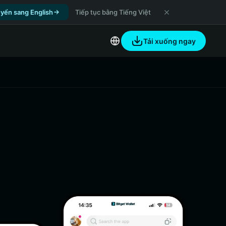
yển sang English
Tiếp tục bằng Tiếng Việt
Tải xuống ngay