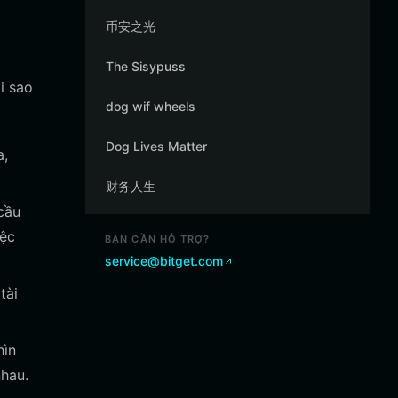
币安之光
The Sisypuss
i sao
dog wif wheels
Dog Lives Matter
a,
财务人生
cầu
iệc
BẠN CẦN HỖ TRỢ?
service@bitget.com
tài
hìn
nhau.