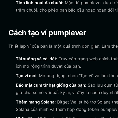
Tính linh hoạt đa chuỗi:
Mặc dù pumplever dựa trên 
trăm chuỗi, cho phép bạn bắc cầu hoặc hoán đổi ti
Cách tạo ví pumplever
Thiết lập ví của bạn là một quá trình đơn giản. Làm t
Tải xuống và cài đặt:
Truy cập trang web chính thức 
ích mở rộng trình duyệt của bạn.
Tạo ví mới:
Mở ứng dụng, chọn 'Tạo ví' và làm theo
Bảo mật cụm từ hạt giống của bạn:
Sao lưu cụm từ 
giờ chia sẻ nó với bất kỳ ai, vì đây là cách duy nhấ
Thêm mạng Solana:
Bitget Wallet hỗ trợ Solana the
Solana của mình và thêm hợp đồng token pumpleve