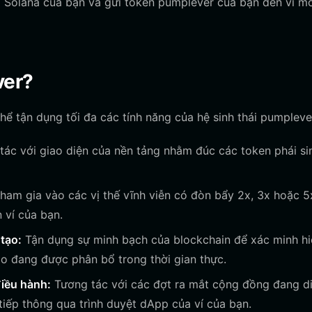
í Solana của bạn và gửi token pumplever của bạn đến ví m
ver?
thể tận dụng tối đa các tính năng của hệ sinh thái pumpleve
tác với giao diện của nền tảng nhằm đúc các token phái si
ham gia vào các vị thế vĩnh viễn có đòn bẩy 2x, 3x hoặc 5
 ví của bạn.
 tạo:
Tận dụng sự minh bạch của blockchain để xác minh hi
ạo đang được phân bổ trong thời gian thực.
điều hành:
Tương tác với các đợt ra mắt cộng đồng đang di
tiếp thông qua trình duyệt dApp của ví của bạn.