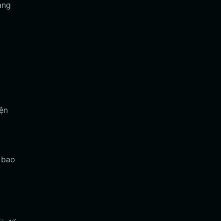
àng
iện
 bao