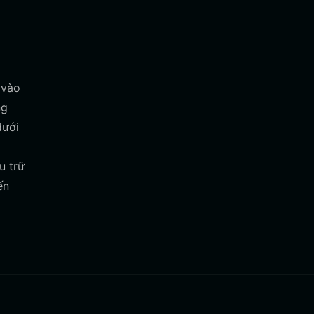
 vào
ng
dưới
u trữ
ến