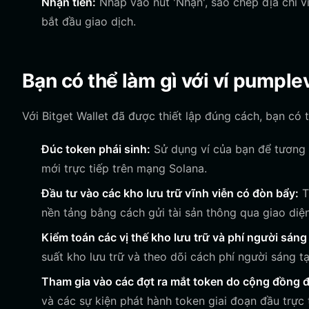
Nhận tiền:
Nhấp vào nút 'Nhận', sao chép địa chỉ v
bắt đầu giao dịch.
Bạn có thể làm gì với ví pumple
Với Bitget Wallet đã được thiết lập đúng cách, bạn có 
Đúc token phái sinh:
Sử dụng ví của bạn để tương 
mới trực tiếp trên mạng Solana.
Đầu tư vào các kho lưu trữ vĩnh viễn có đòn bẩy:
T
nền tảng bằng cách gửi tài sản thông qua giao diện
Kiểm toán các vị thế kho lưu trữ và phí người sáng
suất kho lưu trữ và theo dõi cách phí người sáng t
Tham gia vào các đợt ra mắt token do cộng đồng 
và các sự kiện phát hành token giai đoạn đầu trực 