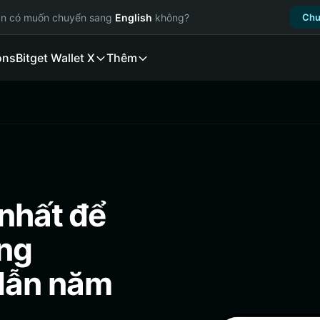
ạn có muốn chuyển sang
English
không?
Chu
ons
Bitget Wallet X
Thêm
 nhất để
ụng
dẫn năm