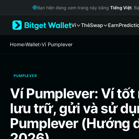
English
Bạn hiện đang xem trang này bằng
Tiếng Việt
. B
日本語
Tiếng Việt
Ví
Thẻ
Swap
Earn
Predicti
Русский
Español (Latinoamérica)
Türkçe
Home
›
Wallet
›
‌Ví Pumplever
Italiano
Français
Deutsch
简体中文
PUMPLEVER
繁體中文
Português (Portugal)
Ví Pumplever: Ví tốt
Bahasa Indonesia
ภาษาไทย
lưu trữ, gửi và sử d
हिन्दी
বাংলা
Pumplever (Hướng 
Español
Português (Brasil)
2026)
Español (Argentina)