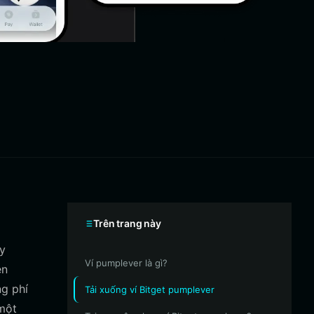
Trên trang này
ây
Ví pumplever là gì?
ên
ng phí
Tải xuống ví Bitget pumplever
 một