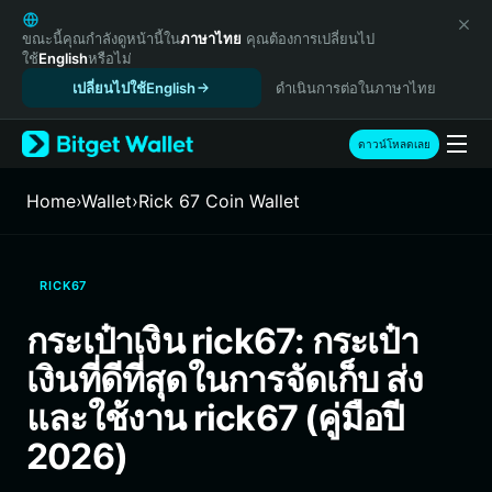
English
日本語
ขณะนี้คุณกำลังดูหน้านี้ใน
ภาษาไทย
คุณต้องการเปลี่ยนไป
ใช้
English
หรือไม่
Tiếng Việt
เปลี่ยนไปใช้English
ดำเนินการต่อในภาษาไทย
Русский
Español (Latinoamérica)
Türkçe
ดาวน์โหลดเลย
Italiano
Français
Home
›
Wallet
›
Rick 67 Coin Wallet
Deutsch
简体中文
繁體中文
RICK67
Português (Portugal)
Bahasa Indonesia
กระเป๋าเงิน rick67: กระเป๋า
ภาษาไทย
เงินที่ดีที่สุดในการจัดเก็บ ส่ง
हिन्दी
বাংলা
และใช้งาน rick67 (คู่มือปี
Español
2026)
Português (Brasil)
Español (Argentina)