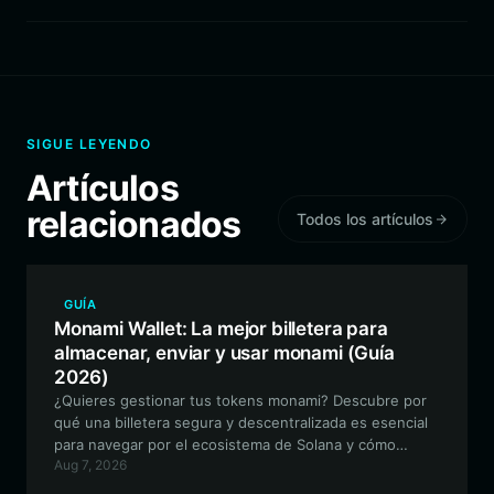
SIGUE LEYENDO
Artículos
relacionados
Todos los artículos
GUÍA
Monami Wallet: La mejor billetera para
almacenar, enviar y usar monami (Guía
2026)
¿Quieres gestionar tus tokens monami? Descubre por
qué una billetera segura y descentralizada es esencial
para navegar por el ecosistema de Solana y cómo
Aug 7, 2026
Bitget Wallet proporciona la puerta de entrada perfecta
para tu viaje con Relaxed Monkey.