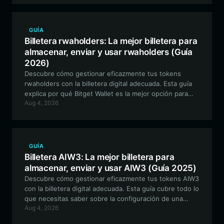
GUÍA
Billetera rwaholders: La mejor billetera para
almacenar, enviar y usar rwaholders (Guía
2026)
Descubre cómo gestionar eficazmente tus tokens
rwaholders con la billetera digital adecuada. Esta guía
explica por qué Bitget Wallet es la mejor opción para
Aug 4, 2026
almacenar, operar e interactuar con el ecosistema de
rwaholders, garantizando tu seguridad mientras
exploras la narrativa de RWA.
GUÍA
Billetera AIW3: La mejor billetera para
almacenar, enviar y usar AIW3 (Guía 2025)
Descubre cómo gestionar eficazmente tus tokens AIW3
con la billetera digital adecuada. Esta guía cubre todo lo
que necesitas saber sobre la configuración de una
Aug 4, 2026
billetera segura compatible con EVM para interactuar
con estrategias de trading nativas de IA e