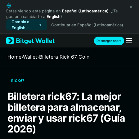
English
日本語
Estás viendo esta página en
Español (Latinoamérica)
. ¿Te
gustaría cambiarte a
English
?
Tiếng Việt
Cambia a
Continuar en Español (Latinoamérica)
Русский
English
Español (Latinoamérica)
Türkçe
Descargar ahora
Italiano
Français
Home
›
Wallet
›
Billetera Rick 67 Coin
Deutsch
简体中文
繁體中文
RICK67
Português (Portugal)
Bahasa Indonesia
Billetera rick67: La mejor
ภาษาไทย
billetera para almacenar,
हिन्दी
বাংলা
enviar y usar rick67 (Guía
Español
2026)
Português (Brasil)
Español (Argentina)