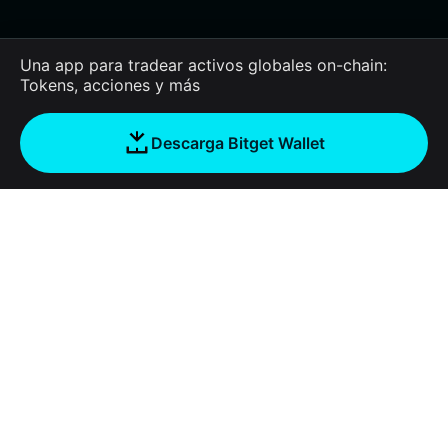
Una app para tradear activos globales on-chain:
Tokens, acciones y más
Descarga Bitget Wallet
Empresa
Acerca de Bitget Wallet
Products