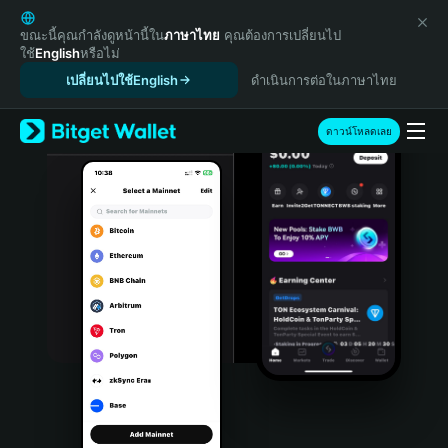
English
日本語
ขณะนี้คุณกำลังดูหน้านี้ใน
ภาษาไทย
คุณต้องการเปลี่ยนไป
ใช้
English
หรือไม่
Tiếng Việt
เปลี่ยนไปใช้English
ดำเนินการต่อในภาษาไทย
Русский
Español (Latinoamérica)
Türkçe
ดาวน์โหลดเลย
Italiano
Français
Deutsch
简体中文
繁體中文
Português (Portugal)
Bahasa Indonesia
ภาษาไทย
हिन्दी
বাংলা
Español
Português (Brasil)
Español (Argentina)