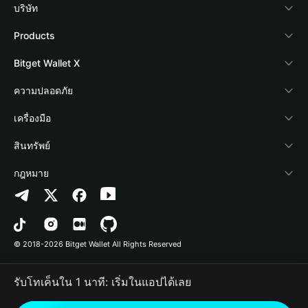
บริษัท
เกี่ยวกับ Bitget Wallet
Products
Blog
Crypto Card
Bitget Wallet X
Academy
Stablecoin Earn
นักพัฒนา
ความปลอดภัย
ข่าวสารด้านคริปโต
Payfi Crypto
เชื่อมต่อ Wallet
Protection Fund
เครื่องมือ
ศูนย์ช่วยเหลือ
Crypto Swap API
Bitget Wallet Pay
เทคโนโลยีความปลอดภัย
ซื้อคริปโต
สินทรัพย์
ติดต่อเรา
Altcoin Season Index
ลิสต์โปรเจกต์
การตรวจจับการอนุญาต
Arbitrum
กฎหมาย
ทรัพยากรข้อมูลของแบรนด์
Prediction Markets
การตรวจจับสัญญา
Avalanche
นโยบายความเป็นส่วนตัว
อาชีพ
DApp
การโอนเป็นชุด
Bitcoin
ข้อตกลงในการใช้บริการ
© 2018-2026 Bitget Wallet All Rights Reserved
การยืนยันช่องทางอย่างเป็นทางการ
Trade
BNB Chain
Risk Disclosure
รับโทเค็นใน 1 นาที: เริ่มในแอปได้เลย
RWA
Polygon