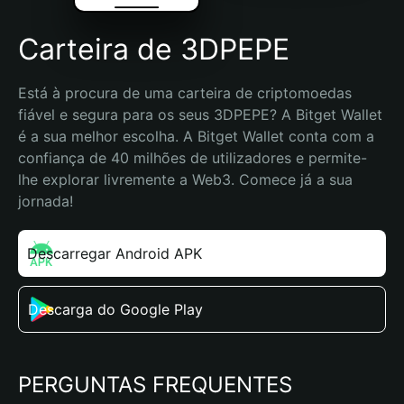
Carteira de 3DPEPE
Está à procura de uma carteira de criptomoedas 
fiável e segura para os seus 3DPEPE? A Bitget Wallet 
é a sua melhor escolha. A Bitget Wallet conta com a 
confiança de 40 milhões de utilizadores e permite-
lhe explorar livremente a Web3. Comece já a sua 
jornada!
Descarregar Android APK
Descarga do Google Play
PERGUNTAS FREQUENTES