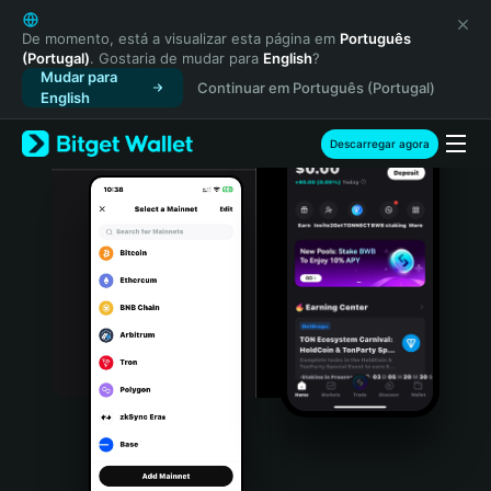
English
日本語
De momento, está a visualizar esta página em
Português
(Portugal)
. Gostaria de mudar para
English
?
Tiếng Việt
Mudar para
Continuar em Português (Portugal)
Русский
English
Español (Latinoamérica)
Türkçe
Descarregar agora
Italiano
Français
Deutsch
简体中文
繁體中文
Português (Portugal)
Bahasa Indonesia
ภาษาไทย
हिन्दी
বাংলা
Español
Português (Brasil)
Español (Argentina)