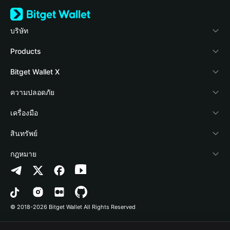
บริษัท
เกี่ยวกับ Bitget Wallet
Products
Blog
Crypto Card
Bitget Wallet X
Academy
Stablecoin Earn
นักพัฒนา
ความปลอดภัย
ข่าวสารด้านคริปโต
Payfi Crypto
เชื่อมต่อ Wallet
Protection Fund
เครื่องมือ
ศูนย์ช่วยเหลือ
Crypto Swap API
Bitget Wallet Pay
เทคโนโลยีความปลอดภัย
ซื้อคริปโต
สินทรัพย์
ติดต่อเรา
Altcoin Season Index
ลิสต์โปรเจกต์
การตรวจจับการอนุญาต
Arbitrum
กฎหมาย
ทรัพยากรข้อมูลของแบรนด์
Prediction Markets
การตรวจจับสัญญา
Avalanche
นโยบายความเป็นส่วนตัว
อาชีพ
DApp
การโอนเป็นชุด
Bitcoin
ข้อตกลงในการใช้บริการ
© 2018-2026 Bitget Wallet All Rights Reserved
การยืนยันช่องทางอย่างเป็นทางการ
Trade
BNB Chain
Risk Disclosure