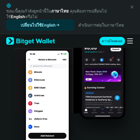
English
日本語
ขณะนี้คุณกำลังดูหน้านี้ใน
ภาษาไทย
คุณต้องการเปลี่ยนไป
ใช้
English
หรือไม่
Tiếng Việt
เปลี่ยนไปใช้English
ดำเนินการต่อในภาษาไทย
Русский
Español (Latinoamérica)
Türkçe
ดาวน์โหลดเลย
Italiano
Français
Deutsch
简体中文
繁體中文
Português (Portugal)
Bahasa Indonesia
ภาษาไทย
हिन्दी
বাংলা
Español
Português (Brasil)
Español (Argentina)