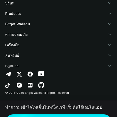
บริษัท
เกี่ยวกับ Bitget Wallet
Products
Blog
Crypto Card
Bitget Wallet X
Academy
Stablecoin Earn
นักพัฒนา
ความปลอดภัย
ข่าวสารด้านคริปโต
Payfi Crypto
เชื่อมต่อ Wallet
Protection Fund
เครื่องมือ
ศูนย์ช่วยเหลือ
Crypto Swap API
Bitget Wallet Pay
เทคโนโลยีความปลอดภัย
ซื้อคริปโต
สินทรัพย์
ติดต่อเรา
Altcoin Season Index
ลิสต์โปรเจกต์
การตรวจจับการอนุญาต
Arbitrum
กฎหมาย
ทรัพยากรข้อมูลของแบรนด์
Prediction Markets
การตรวจจับสัญญา
Avalanche
นโยบายความเป็นส่วนตัว
อาชีพ
DApp
การโอนเป็นชุด
Bitcoin
ข้อตกลงในการใช้บริการ
© 2018-2026 Bitget Wallet All Rights Reserved
การยืนยันช่องทางอย่างเป็นทางการ
Trade
BNB Chain
Risk Disclosure
ทำความเข้าใจโทเค็นในหนึ่งนาที เริ่มต้นได้เลยในแอป
RWA
Polygon