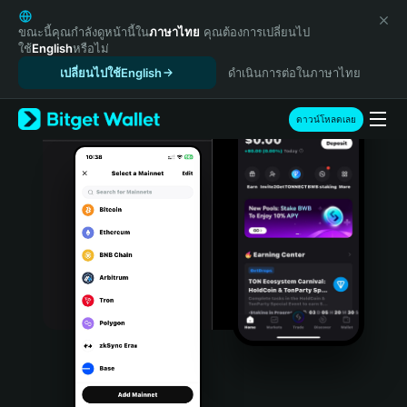
English
日本語
ขณะนี้คุณกำลังดูหน้านี้ใน
ภาษาไทย
คุณต้องการเปลี่ยนไป
ใช้
English
หรือไม่
Tiếng Việt
เปลี่ยนไปใช้English
ดำเนินการต่อในภาษาไทย
Русский
Español (Latinoamérica)
Türkçe
ดาวน์โหลดเลย
Italiano
Français
Deutsch
简体中文
繁體中文
Português (Portugal)
Bahasa Indonesia
ภาษาไทย
हिन्दी
বাংলা
Español
Português (Brasil)
Español (Argentina)