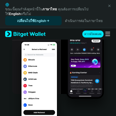
English
日本語
ขณะนี้คุณกำลังดูหน้านี้ใน
ภาษาไทย
คุณต้องการเปลี่ยนไป
ใช้
English
หรือไม่
Tiếng Việt
เปลี่ยนไปใช้English
ดำเนินการต่อในภาษาไทย
Русский
Español (Latinoamérica)
Türkçe
ดาวน์โหลดเลย
Italiano
Français
Deutsch
简体中文
繁體中文
Português (Portugal)
Bahasa Indonesia
ภาษาไทย
हिन्दी
বাংলা
Español
Português (Brasil)
Español (Argentina)