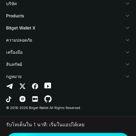
บริษัท
เกี่ยวกับ Bitget Wallet
Products
Blog
Crypto Card
Bitget Wallet X
Academy
Stablecoin Earn
นักพัฒนา
ความปลอดภัย
ข่าวสารด้านคริปโต
Payfi Crypto
เชื่อมต่อ Wallet
Protection Fund
เครื่องมือ
ศูนย์ช่วยเหลือ
Crypto Swap API
Bitget Wallet Pay
เทคโนโลยีความปลอดภัย
ซื้อคริปโต
สินทรัพย์
ติดต่อเรา
Altcoin Season Index
ลิสต์โปรเจกต์
การตรวจจับการอนุญาต
Arbitrum
กฎหมาย
ทรัพยากรข้อมูลของแบรนด์
Prediction Markets
การตรวจจับสัญญา
Avalanche
นโยบายความเป็นส่วนตัว
อาชีพ
DApp
การโอนเป็นชุด
Bitcoin
ข้อตกลงในการใช้บริการ
© 2018-2026 Bitget Wallet All Rights Reserved
การยืนยันช่องทางอย่างเป็นทางการ
Trade
BNB Chain
Risk Disclosure
รับโทเค็นใน 1 นาที: เริ่มในแอปได้เลย
RWA
Polygon