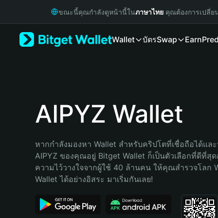
English
ขณะนี้คุณกำลังดูหน้านี้ใน
ภาษาไทย
คุณต้องการเปลี่ย
日本語
Tiếng Việt
Wallet
บัตร
Swap
Earn
Pred
Русский
Español (Latinoamérica)
Türkçe
Italiano
Français
Deutsch
AIPYZ Wallet
简体中文
繁體中文
Português (Portugal)
หากกำลังมองหา Wallet สำหรับคริปโตที่เชื่อถือได้และป
Bahasa Indonesia
AIPYZ ของคุณอยู่ Bitget Wallet ก็เป็นตัวเลือกที่ดีที่สุ
ภาษาไทย
ความไว้วางใจจากผู้ใช้ 40 ล้านคน ให้คุณสำรวจโลก 
हिन्दी
Wallet ได้อย่างอิสระ มาเริ่มกันเลย!
বাংলা
Español
Português (Brasil)
Español (Argentina)