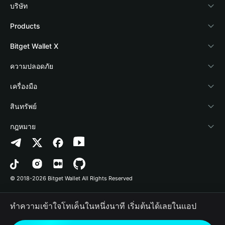
บริษัท
เกี่ยวกับ Bitget Wallet
Products
Blog
Crypto Card
Bitget Wallet X
Academy
Stablecoin Earn
นักพัฒนา
ความปลอดภัย
ข่าวสารด้านคริปโต
Payfi Crypto
เชื่อมต่อ Wallet
Protection Fund
เครื่องมือ
ศูนย์ช่วยเหลือ
Crypto Swap API
Bitget Wallet Pay
เทคโนโลยีความปลอดภัย
ซื้อคริปโต
สินทรัพย์
ติดต่อเรา
Altcoin Season Index
ลิสต์โปรเจกต์
การตรวจจับการอนุญาต
Arbitrum
กฎหมาย
ทรัพยากรข้อมูลของแบรนด์
Prediction Markets
การตรวจจับสัญญา
Avalanche
นโยบายความเป็นส่วนตัว
อาชีพ
DApp
การโอนเป็นชุด
Bitcoin
ข้อตกลงในการใช้บริการ
© 2018-2026 Bitget Wallet All Rights Reserved
การยืนยันช่องทางอย่างเป็นทางการ
Trade
BNB Chain
Risk Disclosure
ทำความเข้าใจโทเค็นในหนึ่งนาที เริ่มต้นได้เลยในแอป
RWA
Polygon