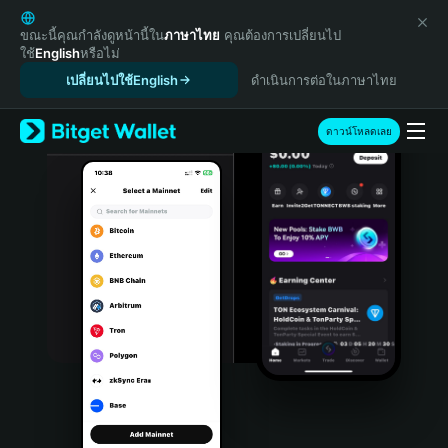
English
日本語
ขณะนี้คุณกำลังดูหน้านี้ใน
ภาษาไทย
คุณต้องการเปลี่ยนไป
ใช้
English
หรือไม่
Tiếng Việt
เปลี่ยนไปใช้English
ดำเนินการต่อในภาษาไทย
Русский
Español (Latinoamérica)
Türkçe
ดาวน์โหลดเลย
Italiano
Français
Deutsch
简体中文
繁體中文
Português (Portugal)
Bahasa Indonesia
ภาษาไทย
हिन्दी
বাংলা
Español
Português (Brasil)
Español (Argentina)