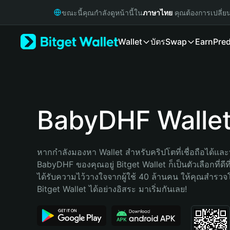
English
ขณะนี้คุณกำลังดูหน้านี้ใน
ภาษาไทย
คุณต้องการเปลี่ย
日本語
Tiếng Việt
Wallet
บัตร
Swap
Earn
Pred
Русский
Español (Latinoamérica)
Türkçe
Italiano
Français
Deutsch
BabyDHF Walle
简体中文
繁體中文
Português (Portugal)
หากกำลังมองหา Wallet สำหรับคริปโตที่เชื่อถือได้และป
Bahasa Indonesia
BabyDHF ของคุณอยู่ Bitget Wallet ก็เป็นตัวเลือกที่ดีที
ภาษาไทย
ได้รับความไว้วางใจจากผู้ใช้ 40 ล้านคน ให้คุณสำรว
हिन्दी
Bitget Wallet ได้อย่างอิสระ มาเริ่มกันเลย!
বাংলা
Español
Português (Brasil)
Español (Argentina)