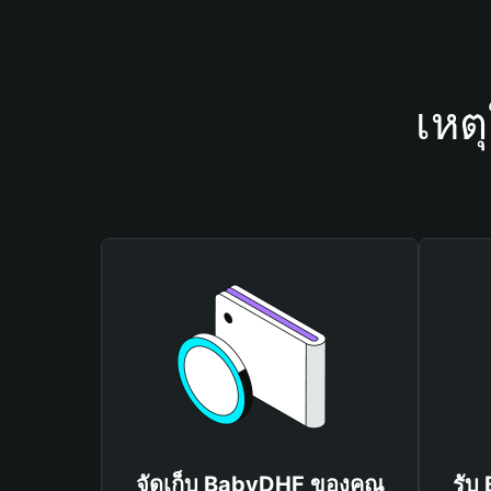
เหต
จัดเก็บ BabyDHF ของคุณ
รับ