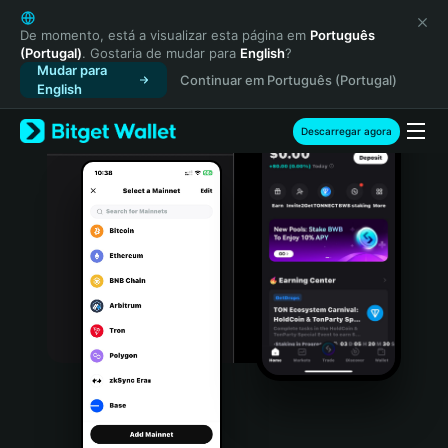
English
日本語
De momento, está a visualizar esta página em
Português
(Portugal)
. Gostaria de mudar para
English
?
Tiếng Việt
Mudar para
Continuar em Português (Portugal)
Русский
English
Español (Latinoamérica)
Türkçe
Descarregar agora
Italiano
Français
Deutsch
简体中文
繁體中文
Português (Portugal)
Bahasa Indonesia
ภาษาไทย
हिन्दी
বাংলা
Español
Português (Brasil)
Español (Argentina)