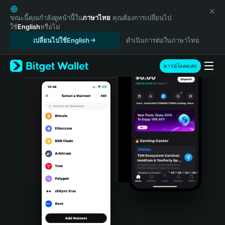
English
日本語
ขณะนี้คุณกำลังดูหน้านี้ใน
ภาษาไทย
คุณต้องการเปลี่ยนไป
ใช้
English
หรือไม่
Tiếng Việt
เปลี่ยนไปใช้English
ดำเนินการต่อในภาษาไทย
Русский
Español (Latinoamérica)
Türkçe
ดาวน์โหลดเลย
Italiano
Français
Deutsch
简体中文
繁體中文
Português (Portugal)
Bahasa Indonesia
ภาษาไทย
हिन्दी
বাংলা
Español
Português (Brasil)
Español (Argentina)