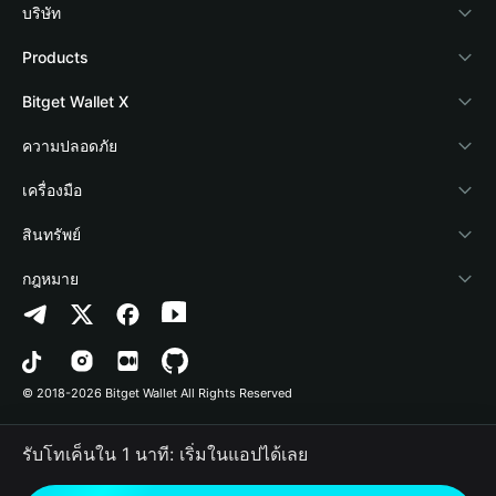
บริษัท
เกี่ยวกับ Bitget Wallet
Products
Blog
Crypto Card
Bitget Wallet X
Academy
Stablecoin Earn
นักพัฒนา
ความปลอดภัย
ข่าวสารด้านคริปโต
Payfi Crypto
เชื่อมต่อ Wallet
Protection Fund
เครื่องมือ
ศูนย์ช่วยเหลือ
Crypto Swap API
Bitget Wallet Pay
เทคโนโลยีความปลอดภัย
ซื้อคริปโต
สินทรัพย์
ติดต่อเรา
Altcoin Season Index
ลิสต์โปรเจกต์
การตรวจจับการอนุญาต
Arbitrum
กฎหมาย
ทรัพยากรข้อมูลของแบรนด์
Prediction Markets
การตรวจจับสัญญา
Avalanche
นโยบายความเป็นส่วนตัว
อาชีพ
DApp
การโอนเป็นชุด
Bitcoin
ข้อตกลงในการใช้บริการ
© 2018-2026 Bitget Wallet All Rights Reserved
การยืนยันช่องทางอย่างเป็นทางการ
Trade
BNB Chain
Risk Disclosure
รับโทเค็นใน 1 นาที: เริ่มในแอปได้เลย
RWA
Polygon