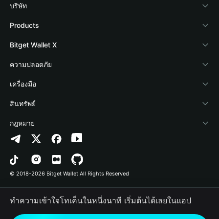
บริษัท
เกี่ยวกับ Bitget Wallet
Products
Blog
Crypto Card
Bitget Wallet X
Academy
Stablecoin Earn
นักพัฒนา
ความปลอดภัย
ข่าวสารด้านคริปโต
Payfi Crypto
เชื่อมต่อ Wallet
Protection Fund
เครื่องมือ
ศูนย์ช่วยเหลือ
Crypto Swap API
Bitget Wallet Pay
เทคโนโลยีความปลอดภัย
ซื้อคริปโต
สินทรัพย์
ติดต่อเรา
Altcoin Season Index
ลิสต์โปรเจกต์
การตรวจจับการอนุญาต
Arbitrum
กฎหมาย
ทรัพยากรข้อมูลของแบรนด์
Prediction Markets
การตรวจจับสัญญา
Avalanche
นโยบายความเป็นส่วนตัว
อาชีพ
DApp
การโอนเป็นชุด
Bitcoin
ข้อตกลงในการใช้บริการ
© 2018-2026 Bitget Wallet All Rights Reserved
การยืนยันช่องทางอย่างเป็นทางการ
Trade
BNB Chain
Risk Disclosure
ทำความเข้าใจโทเค็นในหนึ่งนาที เริ่มต้นได้เลยในแอป
RWA
Polygon