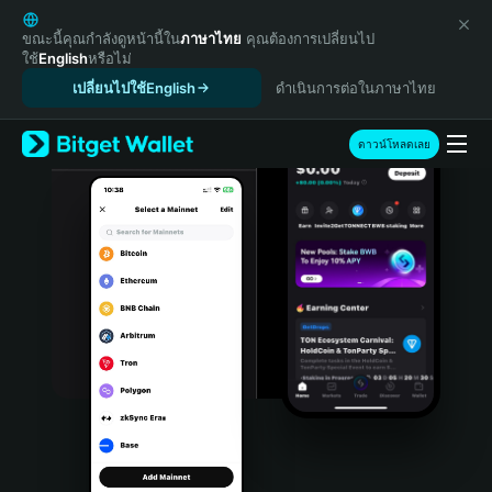
English
日本語
ขณะนี้คุณกำลังดูหน้านี้ใน
ภาษาไทย
คุณต้องการเปลี่ยนไป
ใช้
English
หรือไม่
Tiếng Việt
เปลี่ยนไปใช้English
ดำเนินการต่อในภาษาไทย
Русский
Español (Latinoamérica)
Türkçe
ดาวน์โหลดเลย
Italiano
Français
Deutsch
简体中文
繁體中文
Português (Portugal)
Bahasa Indonesia
ภาษาไทย
हिन्दी
বাংলা
Español
Português (Brasil)
Español (Argentina)