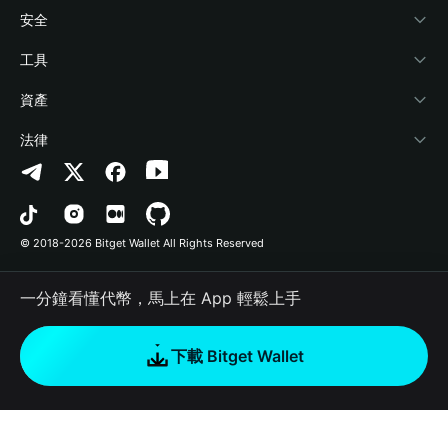
學院
Stablecoin Earn
開發者文件
安全
加密資訊
Payfi Crypto
連接錢包
風險保障基金
工具
幫助中心
Crypto Swap API
Bitget Wallet Pay
安全防護技術
快捷買幣
資產
‌聯繫我們
Altcoin Season Index
合作上架
授權檢測
Arbitrum
法律
品牌資源
Prediction Markets
合約檢測
Avalanche
隱私協議
工作機會
DApp
批次轉帳
Bitcoin
用戶使用協議
© 2018-2026 Bitget Wallet All Rights Reserved
官方渠道驗證
Trade
BNB Chain
Risk Disclosure
一分鐘看懂代幣，馬上在 App 輕鬆上手
RWA
Polygon
如何購買加密貨幣
下載 Bitget Wallet