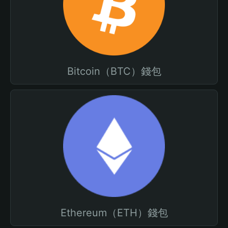
Bitcoin（BTC）錢包
Ethereum（ETH）錢包