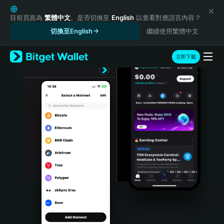
English
日本語
目前頁面為
繁體中文
。是否切換至
English
以查看對應語言內容？
Tiếng Việt
切換至English
繼續使用繁體中文
Русский
Español (Latinoamérica)
立即下載
Türkçe
Italiano
Français
Deutsch
简体中文
繁體中文
Português (Portugal)
Bahasa Indonesia
ภาษาไทย
हिन्दी
বাংলা
Español
Português (Brasil)
Español (Argentina)