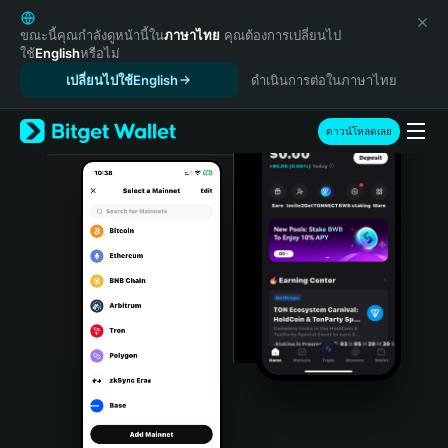
English
日本語
ขณะนี้คุณกำลังดูหน้านี้ใน
ภาษาไทย
คุณต้องการเปลี่ยนไป
ใช้
English
หรือไม่
Tiếng Việt
เปลี่ยนไปใช้English
ดำเนินการต่อในภาษาไทย
Русский
Español (Latinoamérica)
Türkçe
ดาวน์โหลดเลย
Italiano
Français
Deutsch
简体中文
繁體中文
Português (Portugal)
Bahasa Indonesia
ภาษาไทย
हिन्दी
বাংলা
Español
Português (Brasil)
Español (Argentina)