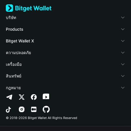
บริษัท
เกี่ยวกับ Bitget Wallet
Products
Blog
Crypto Card
Bitget Wallet X
Academy
Stablecoin Earn
นักพัฒนา
ความปลอดภัย
ข่าวสารด้านคริปโต
Payfi Crypto
เชื่อมต่อ Wallet
Protection Fund
เครื่องมือ
ศูนย์ช่วยเหลือ
Crypto Swap API
Bitget Wallet Pay
เทคโนโลยีความปลอดภัย
ซื้อคริปโต
สินทรัพย์
ติดต่อเรา
Altcoin Season Index
ลิสต์โปรเจกต์
การตรวจจับการอนุญาต
Arbitrum
กฎหมาย
ทรัพยากรข้อมูลของแบรนด์
Prediction Markets
การตรวจจับสัญญา
Avalanche
นโยบายความเป็นส่วนตัว
อาชีพ
DApp
การโอนเป็นชุด
Bitcoin
ข้อตกลงในการใช้บริการ
© 2018-2026 Bitget Wallet All Rights Reserved
การยืนยันช่องทางอย่างเป็นทางการ
Trade
BNB Chain
Risk Disclosure