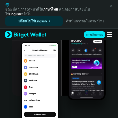
English
日本語
ขณะนี้คุณกำลังดูหน้านี้ใน
ภาษาไทย
คุณต้องการเปลี่ยนไป
ใช้
English
หรือไม่
Tiếng Việt
เปลี่ยนไปใช้English
ดำเนินการต่อในภาษาไทย
Русский
Español (Latinoamérica)
Türkçe
ดาวน์โหลดเลย
Italiano
Français
Deutsch
简体中文
繁體中文
Português (Portugal)
Bahasa Indonesia
ภาษาไทย
हिन्दी
বাংলা
Español
Português (Brasil)
Español (Argentina)