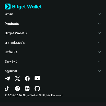
บริษัท
เกี่ยวกับ Bitget Wallet
Products
Blog
Crypto Card
Bitget Wallet X
Academy
Stablecoin Earn
นักพัฒนา
ความปลอดภัย
ข่าวสารด้านคริปโต
Payfi Crypto
เชื่อมต่อ Wallet
Protection Fund
เครื่องมือ
ศูนย์ช่วยเหลือ
Crypto Swap API
Bitget Wallet Pay
เทคโนโลยีความปลอดภัย
ซื้อคริปโต
สินทรัพย์
ติดต่อเรา
Altcoin Season Index
ลิสต์โปรเจกต์
การตรวจจับการอนุญาต
Arbitrum
กฎหมาย
ทรัพยากรข้อมูลของแบรนด์
Prediction Markets
การตรวจจับสัญญา
Avalanche
นโยบายความเป็นส่วนตัว
อาชีพ
DApp
การโอนเป็นชุด
Bitcoin
ข้อตกลงในการใช้บริการ
© 2018-2026 Bitget Wallet All Rights Reserved
การยืนยันช่องทางอย่างเป็นทางการ
Trade
BNB Chain
Risk Disclosure