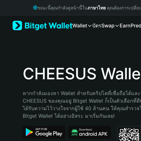
English
ขณะนี้คุณกำลังดูหน้านี้ใน
ภาษาไทย
คุณต้องการเปลี่ย
日本語
Tiếng Việt
Wallet
บัตร
Swap
Earn
Pred
Русский
Español (Latinoamérica)
Türkçe
Italiano
Français
Deutsch
CHEESUS Walle
简体中文
繁體中文
Português (Portugal)
หากกำลังมองหา Wallet สำหรับคริปโตที่เชื่อถือได้และป
Bahasa Indonesia
CHEESUS ของคุณอยู่ Bitget Wallet ก็เป็นตัวเลือกที่ดีท
ภาษาไทย
ได้รับความไว้วางใจจากผู้ใช้ 40 ล้านคน ให้คุณสำรว
हिन्दी
Bitget Wallet ได้อย่างอิสระ มาเริ่มกันเลย!
বাংলা
Español
Português (Brasil)
Español (Argentina)