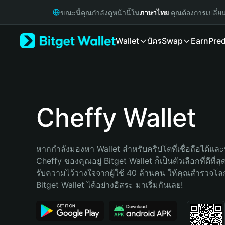
English
ขณะนี้คุณกำลังดูหน้านี้ใน
ภาษาไทย
คุณต้องการเปลี่ย
日本語
Tiếng Việt
Wallet
บัตร
Swap
Earn
Pred
Русский
Español (Latinoamérica)
Türkçe
Italiano
Français
Deutsch
Cheffy Wallet
简体中文
繁體中文
Português (Portugal)
หากกำลังมองหา Wallet สำหรับคริปโตที่เชื่อถือได้และป
Bahasa Indonesia
Cheffy ของคุณอยู่ Bitget Wallet ก็เป็นตัวเลือกที่ดีที่ส
ภาษาไทย
รับความไว้วางใจจากผู้ใช้ 40 ล้านคน ให้คุณสำรวจโ
हिन्दी
Bitget Wallet ได้อย่างอิสระ มาเริ่มกันเลย!
বাংলা
Español
Português (Brasil)
Español (Argentina)