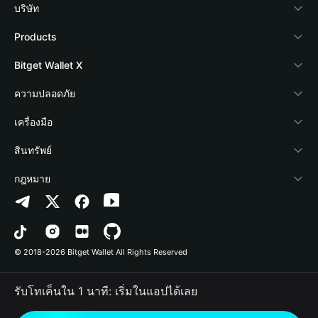
บริษัท
เกี่ยวกับ Bitget Wallet
Products
Blog
Crypto Card
Bitget Wallet X
Academy
Stablecoin Earn
นักพัฒนา
ความปลอดภัย
ข่าวสารด้านคริปโต
Payfi Crypto
เชื่อมต่อ Wallet
Protection Fund
เครื่องมือ
ศูนย์ช่วยเหลือ
Crypto Swap API
Bitget Wallet Pay
เทคโนโลยีความปลอดภัย
ซื้อคริปโต
สินทรัพย์
ติดต่อเรา
Altcoin Season Index
ลิสต์โปรเจกต์
การตรวจจับการอนุญาต
Arbitrum
กฎหมาย
ทรัพยากรข้อมูลของแบรนด์
Prediction Markets
การตรวจจับสัญญา
Avalanche
นโยบายความเป็นส่วนตัว
อาชีพ
DApp
การโอนเป็นชุด
Bitcoin
ข้อตกลงในการใช้บริการ
© 2018-2026 Bitget Wallet All Rights Reserved
การยืนยันช่องทางอย่างเป็นทางการ
Trade
BNB Chain
Risk Disclosure
รับโทเค็นใน 1 นาที: เริ่มในแอปได้เลย
RWA
Polygon