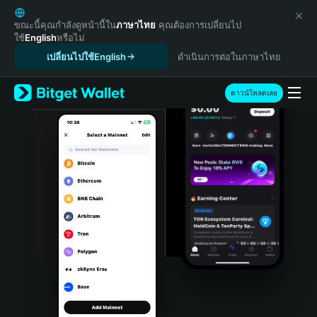
English
日本語
ขณะนี้คุณกำลังดูหน้านี้ใน
ภาษาไทย
คุณต้องการเปลี่ยนไป
ใช้
English
หรือไม่
Tiếng Việt
เปลี่ยนไปใช้English
ดำเนินการต่อในภาษาไทย
Русский
Español (Latinoamérica)
Türkçe
ดาวน์โหลดเลย
Italiano
Français
Deutsch
简体中文
繁體中文
Português (Portugal)
Bahasa Indonesia
ภาษาไทย
हिन्दी
বাংলা
Español
Português (Brasil)
Español (Argentina)