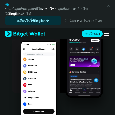
English
日本語
ขณะนี้คุณกำลังดูหน้านี้ใน
ภาษาไทย
คุณต้องการเปลี่ยนไป
ใช้
English
หรือไม่
Tiếng Việt
เปลี่ยนไปใช้English
ดำเนินการต่อในภาษาไทย
Русский
Español (Latinoamérica)
Türkçe
ดาวน์โหลดเลย
Italiano
Français
Deutsch
简体中文
繁體中文
Português (Portugal)
Bahasa Indonesia
ภาษาไทย
हिन्दी
বাংলা
Español
Português (Brasil)
Español (Argentina)