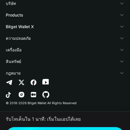
บริษัท
เกี่ยวกับ Bitget Wallet
Products
Blog
Crypto Card
Bitget Wallet X
Academy
Stablecoin Earn
นักพัฒนา
ความปลอดภัย
ข่าวสารด้านคริปโต
Payfi Crypto
เชื่อมต่อ Wallet
Protection Fund
เครื่องมือ
ศูนย์ช่วยเหลือ
Crypto Swap API
Bitget Wallet Pay
เทคโนโลยีความปลอดภัย
ซื้อคริปโต
สินทรัพย์
ติดต่อเรา
Altcoin Season Index
ลิสต์โปรเจกต์
การตรวจจับการอนุญาต
Arbitrum
กฎหมาย
ทรัพยากรข้อมูลของแบรนด์
Prediction Markets
การตรวจจับสัญญา
Avalanche
นโยบายความเป็นส่วนตัว
อาชีพ
DApp
การโอนเป็นชุด
Bitcoin
ข้อตกลงในการใช้บริการ
© 2018-2026 Bitget Wallet All Rights Reserved
การยืนยันช่องทางอย่างเป็นทางการ
Trade
BNB Chain
Risk Disclosure
รับโทเค็นใน 1 นาที: เริ่มในแอปได้เลย
RWA
Polygon