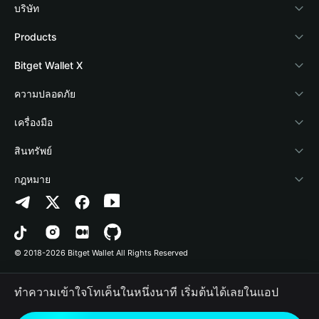
บริษัท
เกี่ยวกับ Bitget Wallet
Products
Blog
Crypto Card
Bitget Wallet X
Academy
Stablecoin Earn
นักพัฒนา
ความปลอดภัย
ข่าวสารด้านคริปโต
Payfi Crypto
เชื่อมต่อ Wallet
Protection Fund
เครื่องมือ
ศูนย์ช่วยเหลือ
Crypto Swap API
Bitget Wallet Pay
เทคโนโลยีความปลอดภัย
ซื้อคริปโต
สินทรัพย์
ติดต่อเรา
Altcoin Season Index
ลิสต์โปรเจกต์
การตรวจจับการอนุญาต
Arbitrum
กฎหมาย
ทรัพยากรข้อมูลของแบรนด์
Prediction Markets
การตรวจจับสัญญา
Avalanche
นโยบายความเป็นส่วนตัว
อาชีพ
DApp
การโอนเป็นชุด
Bitcoin
ข้อตกลงในการใช้บริการ
© 2018-2026 Bitget Wallet All Rights Reserved
การยืนยันช่องทางอย่างเป็นทางการ
Trade
BNB Chain
Risk Disclosure
ทำความเข้าใจโทเค็นในหนึ่งนาที เริ่มต้นได้เลยในแอป
RWA
Polygon