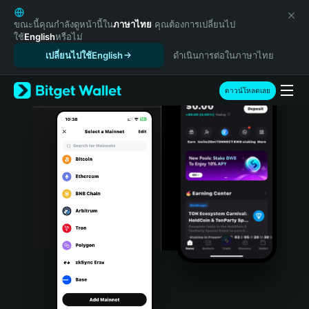
English
日本語
ขณะนี้คุณกำลังดูหน้านี้ใน
ภาษาไทย
คุณต้องการเปลี่ยนไป
ใช้
English
หรือไม่
Tiếng Việt
เปลี่ยนไปใช้English
ดำเนินการต่อในภาษาไทย
Русский
Español (Latinoamérica)
Türkçe
ดาวน์โหลดเลย
Italiano
Français
Deutsch
简体中文
繁體中文
Português (Portugal)
Bahasa Indonesia
ภาษาไทย
हिन्दी
বাংলা
Español
Português (Brasil)
Español (Argentina)