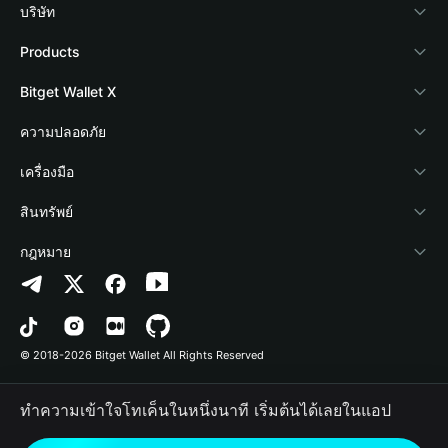
บริษัท
เกี่ยวกับ Bitget Wallet
Products
Blog
Crypto Card
Bitget Wallet X
Academy
Stablecoin Earn
นักพัฒนา
ความปลอดภัย
ข่าวสารด้านคริปโต
Payfi Crypto
เชื่อมต่อ Wallet
Protection Fund
เครื่องมือ
ศูนย์ช่วยเหลือ
Crypto Swap API
Bitget Wallet Pay
เทคโนโลยีความปลอดภัย
ซื้อคริปโต
สินทรัพย์
ติดต่อเรา
Altcoin Season Index
ลิสต์โปรเจกต์
การตรวจจับการอนุญาต
Arbitrum
กฎหมาย
ทรัพยากรข้อมูลของแบรนด์
Prediction Markets
การตรวจจับสัญญา
Avalanche
นโยบายความเป็นส่วนตัว
อาชีพ
DApp
การโอนเป็นชุด
Bitcoin
ข้อตกลงในการใช้บริการ
© 2018-2026 Bitget Wallet All Rights Reserved
การยืนยันช่องทางอย่างเป็นทางการ
Trade
BNB Chain
Risk Disclosure
ทำความเข้าใจโทเค็นในหนึ่งนาที เริ่มต้นได้เลยในแอป
RWA
Polygon