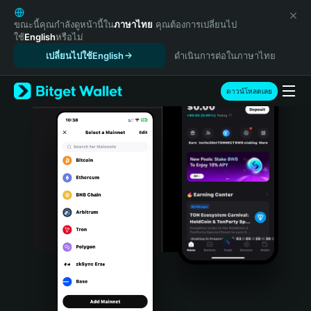
English
日本語
ขณะนี้คุณกำลังดูหน้านี้ใน
ภาษาไทย
คุณต้องการเปลี่ยนไป
ใช้
English
หรือไม่
Tiếng Việt
เปลี่ยนไปใช้English
ดำเนินการต่อในภาษาไทย
Русский
Español (Latinoamérica)
Türkçe
ดาวน์โหลดเลย
Italiano
Français
Deutsch
简体中文
繁體中文
Português (Portugal)
Bahasa Indonesia
ภาษาไทย
हिन्दी
বাংলা
Español
Português (Brasil)
Español (Argentina)