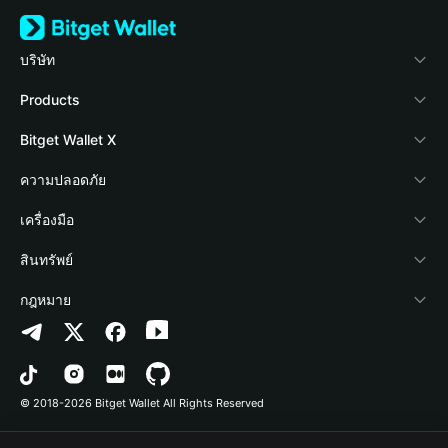
บริษัท
เกี่ยวกับ Bitget Wallet
Products
Blog
Crypto Card
Bitget Wallet X
Academy
Stablecoin Earn
นักพัฒนา
ความปลอดภัย
ข่าวสารด้านคริปโต
Payfi Crypto
เชื่อมต่อ Wallet
Protection Fund
เครื่องมือ
ศูนย์ช่วยเหลือ
Crypto Swap API
Bitget Wallet Pay
เทคโนโลยีความปลอดภัย
ซื้อคริปโต
สินทรัพย์
ติดต่อเรา
Altcoin Season Index
ลิสต์โปรเจกต์
การตรวจจับการอนุญาต
Arbitrum
กฎหมาย
ทรัพยากรข้อมูลของแบรนด์
Prediction Markets
การตรวจจับสัญญา
Avalanche
นโยบายความเป็นส่วนตัว
อาชีพ
DApp
การโอนเป็นชุด
Bitcoin
ข้อตกลงในการใช้บริการ
© 2018-2026 Bitget Wallet All Rights Reserved
การยืนยันช่องทางอย่างเป็นทางการ
Trade
BNB Chain
Risk Disclosure