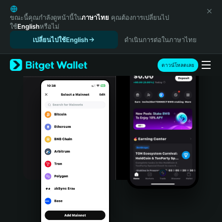
English
日本語
ขณะนี้คุณกำลังดูหน้านี้ใน
ภาษาไทย
คุณต้องการเปลี่ยนไป
ใช้
English
หรือไม่
Tiếng Việt
เปลี่ยนไปใช้English
ดำเนินการต่อในภาษาไทย
Русский
Español (Latinoamérica)
Türkçe
ดาวน์โหลดเลย
Italiano
Français
Deutsch
简体中文
繁體中文
Português (Portugal)
Bahasa Indonesia
ภาษาไทย
हिन्दी
বাংলা
Español
Português (Brasil)
Español (Argentina)