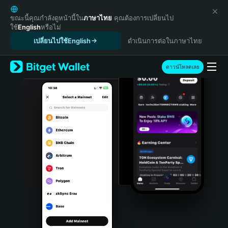
English
日本語
ขณะนี้คุณกำลังดูหน้านี้ใน
ภาษาไทย
คุณต้องการเปลี่ยนไป
ใช้
English
หรือไม่
Tiếng Việt
เปลี่ยนไปใช้English
ดำเนินการต่อในภาษาไทย
Русский
Español (Latinoamérica)
Türkçe
ดาวน์โหลดเลย
Italiano
Français
Deutsch
简体中文
繁體中文
Português (Portugal)
Bahasa Indonesia
ภาษาไทย
हिन्दी
বাংলা
Español
Português (Brasil)
Español (Argentina)