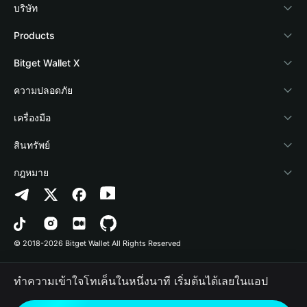
บริษัท
เกี่ยวกับ Bitget Wallet
Products
Blog
Crypto Card
Bitget Wallet X
Academy
Stablecoin Earn
นักพัฒนา
ความปลอดภัย
ข่าวสารด้านคริปโต
Payfi Crypto
เชื่อมต่อ Wallet
Protection Fund
เครื่องมือ
ศูนย์ช่วยเหลือ
Crypto Swap API
Bitget Wallet Pay
เทคโนโลยีความปลอดภัย
ซื้อคริปโต
สินทรัพย์
ติดต่อเรา
Altcoin Season Index
ลิสต์โปรเจกต์
การตรวจจับการอนุญาต
Arbitrum
กฎหมาย
ทรัพยากรข้อมูลของแบรนด์
Prediction Markets
การตรวจจับสัญญา
Avalanche
นโยบายความเป็นส่วนตัว
อาชีพ
DApp
การโอนเป็นชุด
Bitcoin
ข้อตกลงในการใช้บริการ
© 2018-2026 Bitget Wallet All Rights Reserved
การยืนยันช่องทางอย่างเป็นทางการ
Trade
BNB Chain
Risk Disclosure
ทำความเข้าใจโทเค็นในหนึ่งนาที เริ่มต้นได้เลยในแอป
RWA
Polygon