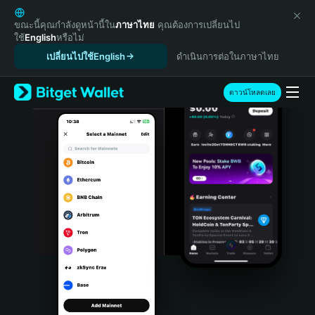
English
日本語
ขณะนี้คุณกำลังดูหน้านี้ใน
ภาษาไทย
คุณต้องการเปลี่ยนไป
ใช้
English
หรือไม่
Tiếng Việt
เปลี่ยนไปใช้English
ดำเนินการต่อในภาษาไทย
Русский
Español (Latinoamérica)
Türkçe
ดาวน์โหลดเลย
Italiano
Français
Deutsch
简体中文
繁體中文
Português (Portugal)
Bahasa Indonesia
ภาษาไทย
हिन्दी
বাংলা
Español
Português (Brasil)
Español (Argentina)