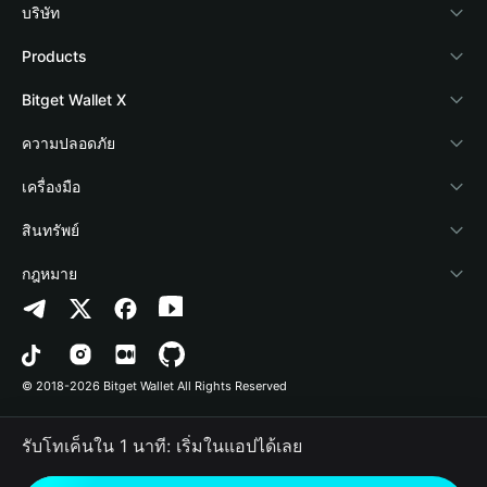
บริษัท
เกี่ยวกับ Bitget Wallet
Products
Blog
Crypto Card
Bitget Wallet X
Academy
Stablecoin Earn
นักพัฒนา
ความปลอดภัย
ข่าวสารด้านคริปโต
Payfi Crypto
เชื่อมต่อ Wallet
Protection Fund
เครื่องมือ
ศูนย์ช่วยเหลือ
Crypto Swap API
Bitget Wallet Pay
เทคโนโลยีความปลอดภัย
ซื้อคริปโต
สินทรัพย์
ติดต่อเรา
Altcoin Season Index
ลิสต์โปรเจกต์
การตรวจจับการอนุญาต
Arbitrum
กฎหมาย
ทรัพยากรข้อมูลของแบรนด์
Prediction Markets
การตรวจจับสัญญา
Avalanche
นโยบายความเป็นส่วนตัว
อาชีพ
DApp
การโอนเป็นชุด
Bitcoin
ข้อตกลงในการใช้บริการ
© 2018-2026 Bitget Wallet All Rights Reserved
การยืนยันช่องทางอย่างเป็นทางการ
Trade
BNB Chain
Risk Disclosure
รับโทเค็นใน 1 นาที: เริ่มในแอปได้เลย
RWA
Polygon