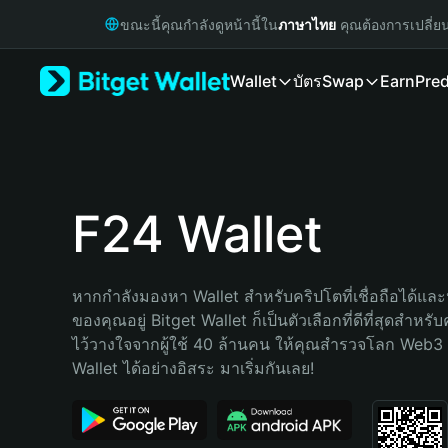
English
ขณะนี้คุณกำลังดูหน้านี้ใน
ภาษาไทย
คุณต้องการเปลี่ย
日本語
Tiếng Việt
Wallet
บัตร
Swap
Earn
Pred
Русский
Español (Latinoamérica)
Türkçe
Italiano
Français
Deutsch
F24 Wallet
简体中文
繁體中文
Português (Portugal)
หากกำลังมองหา Wallet สำหรับคริปโตที่เชื่อถือได้และ
Bahasa Indonesia
ของคุณอยู่ Bitget Wallet ก็เป็นตัวเลือกที่ดีที่สุดสำหร
ภาษาไทย
ไว้วางใจจากผู้ใช้ 40 ล้านคน ให้คุณสำรวจโลก Web3 
हिन्दी
Wallet ได้อย่างอิสระ มาเริ่มกันเลย!
বাংলা
Español
Português (Brasil)
Español (Argentina)