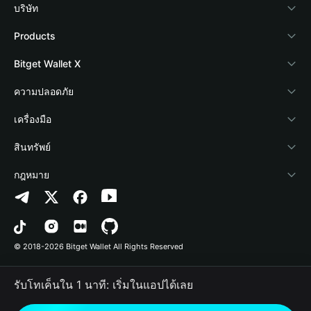
บริษัท
เกี่ยวกับ Bitget Wallet
Products
Blog
Crypto Card
Bitget Wallet X
Academy
Stablecoin Earn
นักพัฒนา
ความปลอดภัย
ข่าวสารด้านคริปโต
Payfi Crypto
เชื่อมต่อ Wallet
Protection Fund
เครื่องมือ
ศูนย์ช่วยเหลือ
Crypto Swap API
Bitget Wallet Pay
เทคโนโลยีความปลอดภัย
ซื้อคริปโต
สินทรัพย์
ติดต่อเรา
Altcoin Season Index
ลิสต์โปรเจกต์
การตรวจจับการอนุญาต
Arbitrum
กฎหมาย
ทรัพยากรข้อมูลของแบรนด์
Prediction Markets
การตรวจจับสัญญา
Avalanche
นโยบายความเป็นส่วนตัว
อาชีพ
DApp
การโอนเป็นชุด
Bitcoin
ข้อตกลงในการใช้บริการ
© 2018-2026 Bitget Wallet All Rights Reserved
การยืนยันช่องทางอย่างเป็นทางการ
Trade
BNB Chain
Risk Disclosure
รับโทเค็นใน 1 นาที: เริ่มในแอปได้เลย
RWA
Polygon