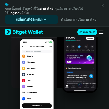
English
日本語
ขณะนี้คุณกำลังดูหน้านี้ใน
ภาษาไทย
คุณต้องการเปลี่ยนไป
ใช้
English
หรือไม่
Tiếng Việt
เปลี่ยนไปใช้English
ดำเนินการต่อในภาษาไทย
Русский
Español (Latinoamérica)
Türkçe
ดาวน์โหลดเลย
Italiano
Français
Deutsch
简体中文
繁體中文
Português (Portugal)
Bahasa Indonesia
ภาษาไทย
हिन्दी
বাংলা
Español
Português (Brasil)
Español (Argentina)