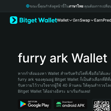
English
ขณะนี้คุณกำลังดูหน้านี้ใน
ภาษาไทย
คุณต้องการเปลี่ย
日本語
Tiếng Việt
Wallet
บัตร
Swap
Earn
Pred
Русский
Español (Latinoamérica)
Türkçe
Italiano
Français
Deutsch
furry ark Wallet
简体中文
繁體中文
Português (Portugal)
หากกำลังมองหา Wallet สำหรับคริปโตที่เชื่อถือได้และป
Bahasa Indonesia
furry ark ของคุณอยู่ Bitget Wallet ก็เป็นตัวเลือกที่ดีที
ภาษาไทย
รับความไว้วางใจจากผู้ใช้ 40 ล้านคน ให้คุณสำรวจโ
हिन्दी
Bitget Wallet ได้อย่างอิสระ มาเริ่มกันเลย!
বাংলা
Español
Português (Brasil)
Español (Argentina)