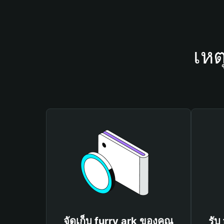
เหต
จัดเก็บ furry ark ของคุณ
รับ