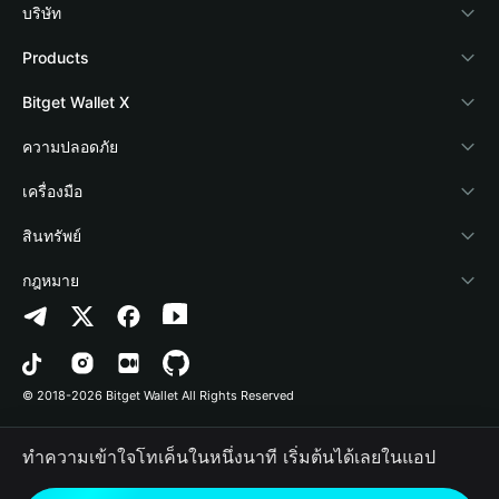
บริษัท
เกี่ยวกับ Bitget Wallet
Products
Blog
Crypto Card
Bitget Wallet X
Academy
Stablecoin Earn
นักพัฒนา
ความปลอดภัย
ข่าวสารด้านคริปโต
Payfi Crypto
เชื่อมต่อ Wallet
Protection Fund
เครื่องมือ
ศูนย์ช่วยเหลือ
Crypto Swap API
Bitget Wallet Pay
เทคโนโลยีความปลอดภัย
ซื้อคริปโต
สินทรัพย์
ติดต่อเรา
Altcoin Season Index
ลิสต์โปรเจกต์
การตรวจจับการอนุญาต
Arbitrum
กฎหมาย
ทรัพยากรข้อมูลของแบรนด์
Prediction Markets
การตรวจจับสัญญา
Avalanche
นโยบายความเป็นส่วนตัว
อาชีพ
DApp
การโอนเป็นชุด
Bitcoin
ข้อตกลงในการใช้บริการ
© 2018-2026 Bitget Wallet All Rights Reserved
การยืนยันช่องทางอย่างเป็นทางการ
Trade
BNB Chain
Risk Disclosure
ทำความเข้าใจโทเค็นในหนึ่งนาที เริ่มต้นได้เลยในแอป
RWA
Polygon