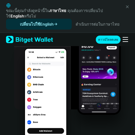
English
日本語
ขณะนี้คุณกำลังดูหน้านี้ใน
ภาษาไทย
คุณต้องการเปลี่ยนไป
ใช้
English
หรือไม่
Tiếng Việt
เปลี่ยนไปใช้English
ดำเนินการต่อในภาษาไทย
Русский
Español (Latinoamérica)
Türkçe
ดาวน์โหลดเลย
Italiano
Français
Deutsch
简体中文
繁體中文
Português (Portugal)
Bahasa Indonesia
ภาษาไทย
हिन्दी
বাংলা
Español
Português (Brasil)
Español (Argentina)