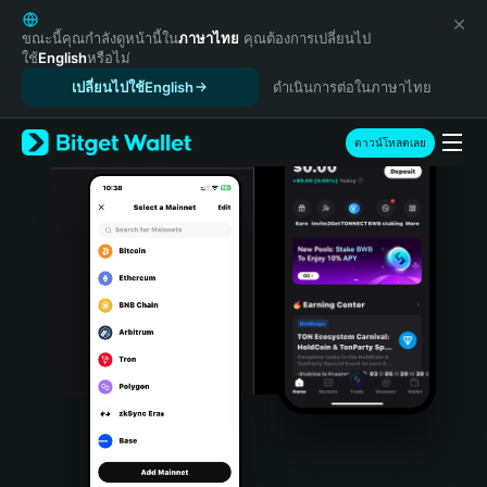
English
日本語
ขณะนี้คุณกำลังดูหน้านี้ใน
ภาษาไทย
คุณต้องการเปลี่ยนไป
ใช้
English
หรือไม่
Tiếng Việt
เปลี่ยนไปใช้English
ดำเนินการต่อในภาษาไทย
Русский
Español (Latinoamérica)
Türkçe
ดาวน์โหลดเลย
Italiano
Français
Deutsch
简体中文
繁體中文
Português (Portugal)
Bahasa Indonesia
ภาษาไทย
हिन्दी
বাংলা
Español
Português (Brasil)
Español (Argentina)