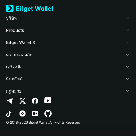
บริษัท
เกี่ยวกับ Bitget Wallet
Products
Blog
Crypto Card
Bitget Wallet X
Academy
Stablecoin Earn
นักพัฒนา
ความปลอดภัย
ข่าวสารด้านคริปโต
Payfi Crypto
เชื่อมต่อ Wallet
Protection Fund
เครื่องมือ
ศูนย์ช่วยเหลือ
Crypto Swap API
Bitget Wallet Pay
เทคโนโลยีความปลอดภัย
ซื้อคริปโต
สินทรัพย์
ติดต่อเรา
Altcoin Season Index
ลิสต์โปรเจกต์
การตรวจจับการอนุญาต
Arbitrum
กฎหมาย
ทรัพยากรข้อมูลของแบรนด์
Prediction Markets
การตรวจจับสัญญา
Avalanche
นโยบายความเป็นส่วนตัว
อาชีพ
DApp
การโอนเป็นชุด
Bitcoin
ข้อตกลงในการใช้บริการ
© 2018-2026 Bitget Wallet All Rights Reserved
การยืนยันช่องทางอย่างเป็นทางการ
Trade
BNB Chain
Risk Disclosure