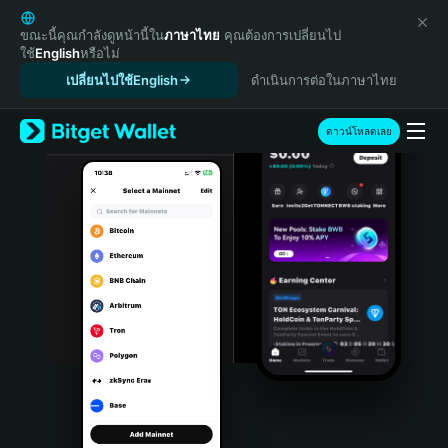
English
日本語
ขณะนี้คุณกำลังดูหน้านี้ใน
ภาษาไทย
คุณต้องการเปลี่ยนไป
ใช้
English
หรือไม่
Tiếng Việt
เปลี่ยนไปใช้English
ดำเนินการต่อในภาษาไทย
Русский
Español (Latinoamérica)
Türkçe
ดาวน์โหลดเลย
Italiano
Français
Deutsch
简体中文
繁體中文
Português (Portugal)
Bahasa Indonesia
ภาษาไทย
हिन्दी
বাংলা
Español
Português (Brasil)
Español (Argentina)