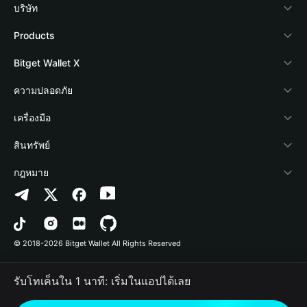
บริษัท
เกี่ยวกับ Bitget Wallet
Products
Blog
Crypto Card
Bitget Wallet X
Academy
Stablecoin Earn
นักพัฒนา
ความปลอดภัย
ข่าวสารด้านคริปโต
Payfi Crypto
เชื่อมต่อ Wallet
Protection Fund
เครื่องมือ
ศูนย์ช่วยเหลือ
Crypto Swap API
Bitget Wallet Pay
เทคโนโลยีความปลอดภัย
ซื้อคริปโต
สินทรัพย์
ติดต่อเรา
Altcoin Season Index
ลิสต์โปรเจกต์
การตรวจจับการอนุญาต
Arbitrum
กฎหมาย
ทรัพยากรข้อมูลของแบรนด์
Prediction Markets
การตรวจจับสัญญา
Avalanche
นโยบายความเป็นส่วนตัว
อาชีพ
DApp
การโอนเป็นชุด
Bitcoin
ข้อตกลงในการใช้บริการ
© 2018-2026 Bitget Wallet All Rights Reserved
การยืนยันช่องทางอย่างเป็นทางการ
Trade
BNB Chain
Risk Disclosure
รับโทเค็นใน 1 นาที: เริ่มในแอปได้เลย
RWA
Polygon