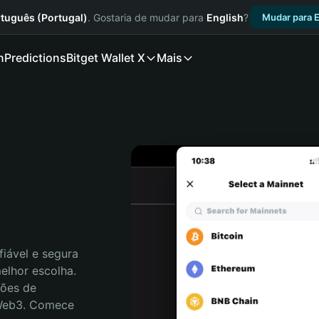
tuguês (Portugal)
. Gostaria de mudar para
English
?
Mudar para E
n
Predictions
Bitget Wallet X
Mais
iável e segura 
elhor escolha. 
ões de 
 Web3. Comece 