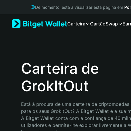
English
De momento, está a visualizar esta página em
Por
日本語
Tiếng Việt
Carteira
Cartão
Swap
Ear
Русский
Español (Latinoamérica)
Türkçe
Italiano
Français
Deutsch
Carteira de
简体中文
繁體中文
GrokItOut
Português (Portugal)
Bahasa Indonesia
ภาษาไทย
हिन्दी
Está à procura de uma carteira de criptomoedas f
বাংলা
para os seus GrokItOut? A Bitget Wallet é a sua m
Español
A Bitget Wallet conta com a confiança de 40 milh
Português (Brasil)
utilizadores e permite-lhe explorar livremente a
Español (Argentina)