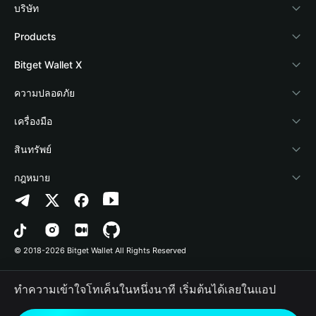
บริษัท
เกี่ยวกับ Bitget Wallet
Products
Blog
Crypto Card
Bitget Wallet X
Academy
Stablecoin Earn
นักพัฒนา
ความปลอดภัย
ข่าวสารด้านคริปโต
Payfi Crypto
เชื่อมต่อ Wallet
Protection Fund
เครื่องมือ
ศูนย์ช่วยเหลือ
Crypto Swap API
Bitget Wallet Pay
เทคโนโลยีความปลอดภัย
ซื้อคริปโต
สินทรัพย์
ติดต่อเรา
Altcoin Season Index
ลิสต์โปรเจกต์
การตรวจจับการอนุญาต
Arbitrum
กฎหมาย
ทรัพยากรข้อมูลของแบรนด์
Prediction Markets
การตรวจจับสัญญา
Avalanche
นโยบายความเป็นส่วนตัว
อาชีพ
DApp
การโอนเป็นชุด
Bitcoin
ข้อตกลงในการใช้บริการ
© 2018-2026 Bitget Wallet All Rights Reserved
การยืนยันช่องทางอย่างเป็นทางการ
Trade
BNB Chain
Risk Disclosure
ทำความเข้าใจโทเค็นในหนึ่งนาที เริ่มต้นได้เลยในแอป
RWA
Polygon