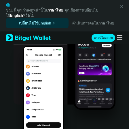
English
日本語
ขณะนี้คุณกำลังดูหน้านี้ใน
ภาษาไทย
คุณต้องการเปลี่ยนไป
ใช้
English
หรือไม่
Tiếng Việt
เปลี่ยนไปใช้English
ดำเนินการต่อในภาษาไทย
Русский
Español (Latinoamérica)
Türkçe
ดาวน์โหลดเลย
Italiano
Français
Deutsch
简体中文
繁體中文
Português (Portugal)
Bahasa Indonesia
ภาษาไทย
हिन्दी
বাংলা
Español
Português (Brasil)
Español (Argentina)