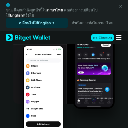
English
日本語
ขณะนี้คุณกำลังดูหน้านี้ใน
ภาษาไทย
คุณต้องการเปลี่ยนไป
ใช้
English
หรือไม่
Tiếng Việt
เปลี่ยนไปใช้English
ดำเนินการต่อในภาษาไทย
Русский
Español (Latinoamérica)
Türkçe
ดาวน์โหลดเลย
Italiano
Français
Deutsch
简体中文
繁體中文
Português (Portugal)
Bahasa Indonesia
ภาษาไทย
हिन्दी
বাংলা
Español
Português (Brasil)
Español (Argentina)