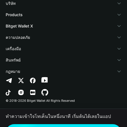
บริษัท
เกี่ยวกับ Bitget Wallet
Products
Blog
Crypto Card
Bitget Wallet X
Academy
Stablecoin Earn
นักพัฒนา
ความปลอดภัย
ข่าวสารด้านคริปโต
Payfi Crypto
เชื่อมต่อ Wallet
Protection Fund
เครื่องมือ
ศูนย์ช่วยเหลือ
Crypto Swap API
Bitget Wallet Pay
เทคโนโลยีความปลอดภัย
ซื้อคริปโต
สินทรัพย์
ติดต่อเรา
Altcoin Season Index
ลิสต์โปรเจกต์
การตรวจจับการอนุญาต
Arbitrum
กฎหมาย
ทรัพยากรข้อมูลของแบรนด์
Prediction Markets
การตรวจจับสัญญา
Avalanche
นโยบายความเป็นส่วนตัว
อาชีพ
DApp
การโอนเป็นชุด
Bitcoin
ข้อตกลงในการใช้บริการ
© 2018-2026 Bitget Wallet All Rights Reserved
การยืนยันช่องทางอย่างเป็นทางการ
Trade
BNB Chain
Risk Disclosure
ทำความเข้าใจโทเค็นในหนึ่งนาที เริ่มต้นได้เลยในแอป
RWA
Polygon