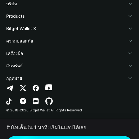
บริษัท
เกี่ยวกับ Bitget Wallet
Products
Blog
Crypto Card
Bitget Wallet X
Academy
Stablecoin Earn
นักพัฒนา
ความปลอดภัย
ข่าวสารด้านคริปโต
Payfi Crypto
เชื่อมต่อ Wallet
Protection Fund
เครื่องมือ
ศูนย์ช่วยเหลือ
Crypto Swap API
Bitget Wallet Pay
เทคโนโลยีความปลอดภัย
ซื้อคริปโต
สินทรัพย์
ติดต่อเรา
Altcoin Season Index
ลิสต์โปรเจกต์
การตรวจจับการอนุญาต
Arbitrum
กฎหมาย
ทรัพยากรข้อมูลของแบรนด์
Prediction Markets
การตรวจจับสัญญา
Avalanche
นโยบายความเป็นส่วนตัว
อาชีพ
DApp
การโอนเป็นชุด
Bitcoin
ข้อตกลงในการใช้บริการ
© 2018-2026 Bitget Wallet All Rights Reserved
การยืนยันช่องทางอย่างเป็นทางการ
Trade
BNB Chain
Risk Disclosure
รับโทเค็นใน 1 นาที: เริ่มในแอปได้เลย
RWA
Polygon