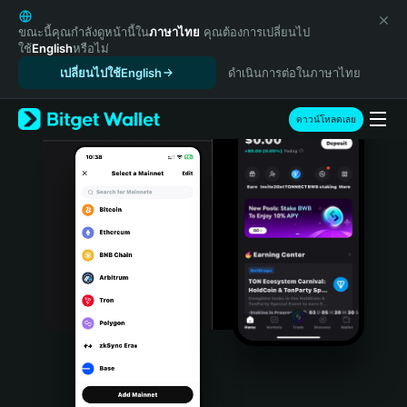
English
日本語
ขณะนี้คุณกำลังดูหน้านี้ใน
ภาษาไทย
คุณต้องการเปลี่ยนไป
ใช้
English
หรือไม่
Tiếng Việt
เปลี่ยนไปใช้English
ดำเนินการต่อในภาษาไทย
Русский
Español (Latinoamérica)
Türkçe
ดาวน์โหลดเลย
Italiano
Français
Deutsch
简体中文
繁體中文
Português (Portugal)
Bahasa Indonesia
ภาษาไทย
हिन्दी
বাংলা
Español
Português (Brasil)
Español (Argentina)