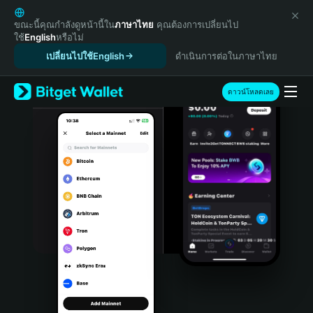
English
日本語
ขณะนี้คุณกำลังดูหน้านี้ใน
ภาษาไทย
คุณต้องการเปลี่ยนไป
ใช้
English
หรือไม่
Tiếng Việt
เปลี่ยนไปใช้English
ดำเนินการต่อในภาษาไทย
Русский
Español (Latinoamérica)
Türkçe
ดาวน์โหลดเลย
Italiano
Français
Deutsch
简体中文
繁體中文
Português (Portugal)
Bahasa Indonesia
ภาษาไทย
हिन्दी
বাংলা
Español
Português (Brasil)
Español (Argentina)