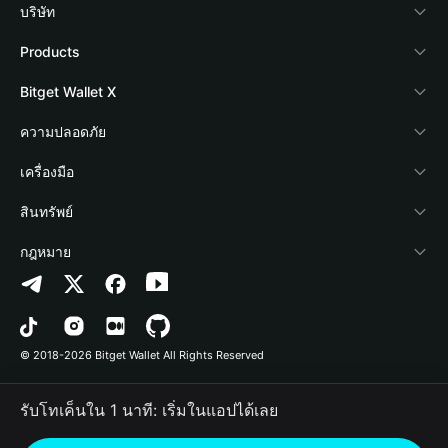
บริษัท
เกี่ยวกับ Bitget Wallet
Products
Blog
Crypto Card
Bitget Wallet X
Academy
Stablecoin Earn
นักพัฒนา
ความปลอดภัย
ข่าวสารด้านคริปโต
Payfi Crypto
เชื่อมต่อ Wallet
Protection Fund
เครื่องมือ
ศูนย์ช่วยเหลือ
Crypto Swap API
Bitget Wallet Pay
เทคโนโลยีความปลอดภัย
ซื้อคริปโต
สินทรัพย์
ติดต่อเรา
Altcoin Season Index
ลิสต์โปรเจกต์
การตรวจจับการอนุญาต
Arbitrum
กฎหมาย
ทรัพยากรข้อมูลของแบรนด์
Prediction Markets
การตรวจจับสัญญา
Avalanche
นโยบายความเป็นส่วนตัว
อาชีพ
DApp
การโอนเป็นชุด
Bitcoin
ข้อตกลงในการใช้บริการ
© 2018-2026 Bitget Wallet All Rights Reserved
การยืนยันช่องทางอย่างเป็นทางการ
Trade
BNB Chain
Risk Disclosure
รับโทเค็นใน 1 นาที: เริ่มในแอปได้เลย
RWA
Polygon