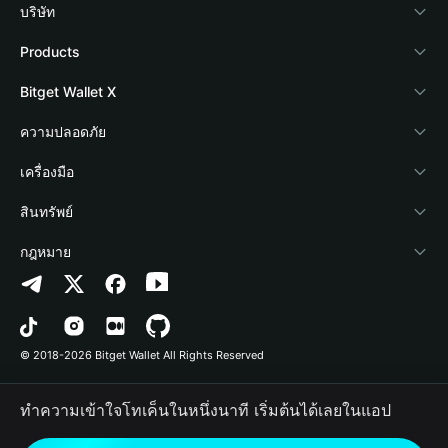
บริษัท
เกี่ยวกับ Bitget Wallet
Products
Blog
Crypto Card
Bitget Wallet X
Academy
Stablecoin Earn
นักพัฒนา
ความปลอดภัย
ข่าวสารด้านคริปโต
Payfi Crypto
เชื่อมต่อ Wallet
Protection Fund
เครื่องมือ
ศูนย์ช่วยเหลือ
Crypto Swap API
Bitget Wallet Pay
เทคโนโลยีความปลอดภัย
ซื้อคริปโต
สินทรัพย์
ติดต่อเรา
Altcoin Season Index
ลิสต์โปรเจกต์
การตรวจจับการอนุญาต
Arbitrum
กฎหมาย
ทรัพยากรข้อมูลของแบรนด์
Prediction Markets
การตรวจจับสัญญา
Avalanche
นโยบายความเป็นส่วนตัว
อาชีพ
DApp
การโอนเป็นชุด
Bitcoin
ข้อตกลงในการใช้บริการ
© 2018-2026 Bitget Wallet All Rights Reserved
การยืนยันช่องทางอย่างเป็นทางการ
Trade
BNB Chain
Risk Disclosure
ทำความเข้าใจโทเค็นในหนึ่งนาที เริ่มต้นได้เลยในแอป
RWA
Polygon