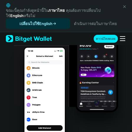
English
日本語
ขณะนี้คุณกำลังดูหน้านี้ใน
ภาษาไทย
คุณต้องการเปลี่ยนไป
ใช้
English
หรือไม่
Tiếng Việt
เปลี่ยนไปใช้English
ดำเนินการต่อในภาษาไทย
Русский
Español (Latinoamérica)
Türkçe
ดาวน์โหลดเลย
Italiano
Français
Deutsch
简体中文
繁體中文
Português (Portugal)
Bahasa Indonesia
ภาษาไทย
हिन्दी
বাংলা
Español
Português (Brasil)
Español (Argentina)