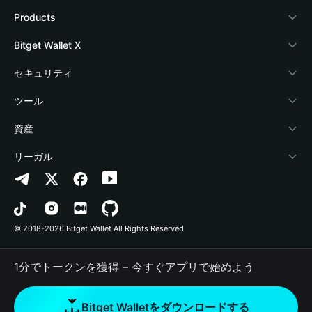
Bitget Walletについて
Products
ブログ
Crypto Card
Bitget Wallet X
アカデミー
Stablecoin Earn
デベロッパー
セキュリティ
暗号資産ニュース
Payfi Crypto
ウォレットを接続
保護基金
ツール
Help Center
Crypto Swap API
Bitget Wallet Pay
セキュリティ技術
暗号資産を購入
資産
お問い合わせ
Altcoin Season Index
プロジェクトを掲載
認証検出
Arbitrum
リーガル
ブランドリソース
Prediction Markets
コントラクト検出
Avalanche
プライバシーポリシー
キャリア
DApp
一括送金
Bitcoin
利用規約
© 2018-2026 Bitget Wallet All Rights Reserved
公式チャンネル認証
Trade
BNB Chain
Risk Disclosure
1分でトークンを獲得 – 今すぐアプリで始めよう
RWA
Polygon
How to Buy Crypto
Bitget Walletをダウンロードする