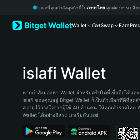
English
ขณะนี้คุณกำลังดูหน้านี้ใน
ภาษาไทย
คุณต้องการเปลี่ย
日本語
Tiếng Việt
Wallet
บัตร
Swap
Earn
Pred
Русский
Español (Latinoamérica)
Türkçe
Italiano
Français
Deutsch
islafi Wallet
简体中文
繁體中文
Português (Portugal)
หากกำลังมองหา Wallet สำหรับคริปโตที่เชื่อถือได้และป
Bahasa Indonesia
islafi ของคุณอยู่ Bitget Wallet ก็เป็นตัวเลือกที่ดีที่สุด
ภาษาไทย
ความไว้วางใจจากผู้ใช้ 40 ล้านคน ให้คุณสำรวจโลก 
हिन्दी
Wallet ได้อย่างอิสระ มาเริ่มกันเลย!
বাংলা
Español
Português (Brasil)
Español (Argentina)