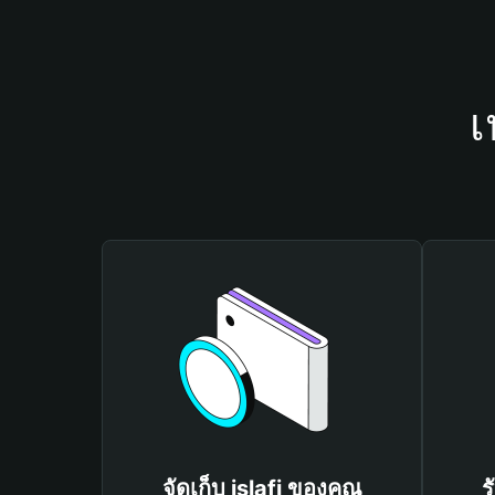
เ
จัดเก็บ islafi ของคุณ
ร