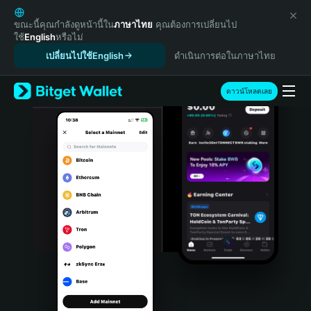
English
日本語
ขณะนี้คุณกำลังดูหน้านี้ใน
ภาษาไทย
คุณต้องการเปลี่ยนไป
ใช้
English
หรือไม่
Tiếng Việt
เปลี่ยนไปใช้English
ดำเนินการต่อในภาษาไทย
Русский
Español (Latinoamérica)
Türkçe
ดาวน์โหลดเลย
Italiano
Français
Deutsch
简体中文
繁體中文
Português (Portugal)
Bahasa Indonesia
ภาษาไทย
हिन्दी
বাংলা
Español
Português (Brasil)
Español (Argentina)