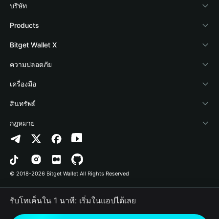
บริษัท
เกี่ยวกับ Bitget Wallet
Products
Blog
Crypto Card
Bitget Wallet X
Academy
Stablecoin Earn
นักพัฒนา
ความปลอดภัย
ข่าวสารด้านคริปโต
Payfi Crypto
เชื่อมต่อ Wallet
Protection Fund
เครื่องมือ
ศูนย์ช่วยเหลือ
Crypto Swap API
Bitget Wallet Pay
เทคโนโลยีความปลอดภัย
ซื้อคริปโต
สินทรัพย์
ติดต่อเรา
Altcoin Season Index
ลิสต์โปรเจกต์
การตรวจจับการอนุญาต
Arbitrum
กฎหมาย
ทรัพยากรข้อมูลของแบรนด์
Prediction Markets
การตรวจจับสัญญา
Avalanche
นโยบายความเป็นส่วนตัว
อาชีพ
DApp
การโอนเป็นชุด
Bitcoin
ข้อตกลงในการใช้บริการ
© 2018-2026 Bitget Wallet All Rights Reserved
การยืนยันช่องทางอย่างเป็นทางการ
Trade
BNB Chain
Risk Disclosure
รับโทเค็นใน 1 นาที: เริ่มในแอปได้เลย
RWA
Polygon