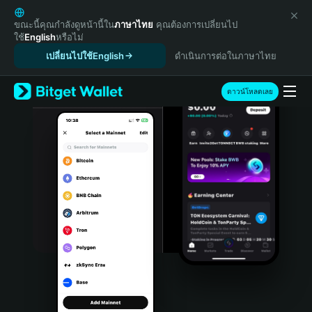
English
日本語
ขณะนี้คุณกำลังดูหน้านี้ใน
ภาษาไทย
คุณต้องการเปลี่ยนไป
ใช้
English
หรือไม่
Tiếng Việt
เปลี่ยนไปใช้English
ดำเนินการต่อในภาษาไทย
Русский
Español (Latinoamérica)
Türkçe
ดาวน์โหลดเลย
Italiano
Français
Deutsch
简体中文
繁體中文
Português (Portugal)
Bahasa Indonesia
ภาษาไทย
हिन्दी
বাংলা
Español
Português (Brasil)
Español (Argentina)