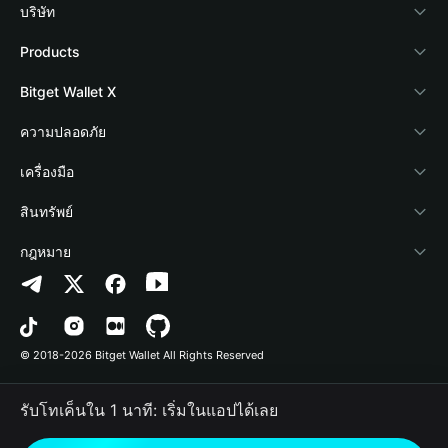
บริษัท
เกี่ยวกับ Bitget Wallet
Products
Blog
Crypto Card
Bitget Wallet X
Academy
Stablecoin Earn
นักพัฒนา
ความปลอดภัย
ข่าวสารด้านคริปโต
Payfi Crypto
เชื่อมต่อ Wallet
Protection Fund
เครื่องมือ
ศูนย์ช่วยเหลือ
Crypto Swap API
Bitget Wallet Pay
เทคโนโลยีความปลอดภัย
ซื้อคริปโต
สินทรัพย์
ติดต่อเรา
Altcoin Season Index
ลิสต์โปรเจกต์
การตรวจจับการอนุญาต
Arbitrum
กฎหมาย
ทรัพยากรข้อมูลของแบรนด์
Prediction Markets
การตรวจจับสัญญา
Avalanche
นโยบายความเป็นส่วนตัว
อาชีพ
DApp
การโอนเป็นชุด
Bitcoin
ข้อตกลงในการใช้บริการ
© 2018-2026 Bitget Wallet All Rights Reserved
การยืนยันช่องทางอย่างเป็นทางการ
Trade
BNB Chain
Risk Disclosure
รับโทเค็นใน 1 นาที: เริ่มในแอปได้เลย
RWA
Polygon