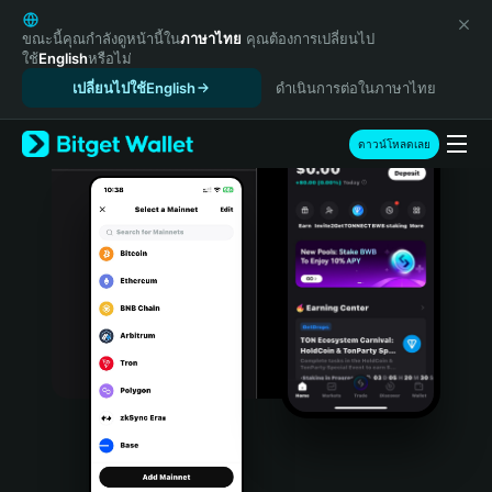
English
日本語
ขณะนี้คุณกำลังดูหน้านี้ใน
ภาษาไทย
คุณต้องการเปลี่ยนไป
ใช้
English
หรือไม่
Tiếng Việt
เปลี่ยนไปใช้English
ดำเนินการต่อในภาษาไทย
Русский
Español (Latinoamérica)
Türkçe
ดาวน์โหลดเลย
Italiano
Français
Deutsch
简体中文
繁體中文
Português (Portugal)
Bahasa Indonesia
ภาษาไทย
हिन्दी
বাংলা
Español
Português (Brasil)
Español (Argentina)