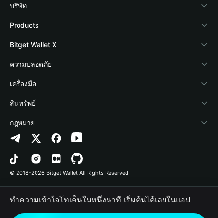
บริษัท
เกี่ยวกับ Bitget Wallet
Products
Blog
Crypto Card
Bitget Wallet X
Academy
Stablecoin Earn
นักพัฒนา
ความปลอดภัย
ข่าวสารด้านคริปโต
Payfi Crypto
เชื่อมต่อ Wallet
Protection Fund
เครื่องมือ
ศูนย์ช่วยเหลือ
Crypto Swap API
Bitget Wallet Pay
เทคโนโลยีความปลอดภัย
ซื้อคริปโต
สินทรัพย์
ติดต่อเรา
Altcoin Season Index
ลิสต์โปรเจกต์
การตรวจจับการอนุญาต
Arbitrum
กฎหมาย
ทรัพยากรข้อมูลของแบรนด์
Prediction Markets
การตรวจจับสัญญา
Avalanche
นโยบายความเป็นส่วนตัว
อาชีพ
DApp
การโอนเป็นชุด
Bitcoin
ข้อตกลงในการใช้บริการ
© 2018-2026 Bitget Wallet All Rights Reserved
การยืนยันช่องทางอย่างเป็นทางการ
Trade
BNB Chain
Risk Disclosure
ทำความเข้าใจโทเค็นในหนึ่งนาที เริ่มต้นได้เลยในแอป
RWA
Polygon