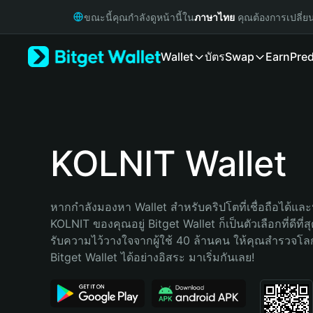
English
ขณะนี้คุณกำลังดูหน้านี้ใน
ภาษาไทย
คุณต้องการเปลี่ย
日本語
Tiếng Việt
Wallet
บัตร
Swap
Earn
Pred
Русский
Español (Latinoamérica)
Türkçe
Italiano
Français
Deutsch
KOLNIT Wallet
简体中文
繁體中文
Português (Portugal)
หากกำลังมองหา Wallet สำหรับคริปโตที่เชื่อถือได้และป
Bahasa Indonesia
KOLNIT ของคุณอยู่ Bitget Wallet ก็เป็นตัวเลือกที่ดีที่
ภาษาไทย
รับความไว้วางใจจากผู้ใช้ 40 ล้านคน ให้คุณสำรวจโ
हिन्दी
Bitget Wallet ได้อย่างอิสระ มาเริ่มกันเลย!
বাংলা
Español
Português (Brasil)
Español (Argentina)