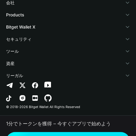
会社
Bitget Walletについて
Products
ブログ
Crypto Card
Bitget Wallet X
アカデミー
Stablecoin Earn
デベロッパー
セキュリティ
暗号資産ニュース
Payfi Crypto
ウォレットを接続
保護基金
ツール
Help Center
Crypto Swap API
Bitget Wallet Pay
セキュリティ技術
暗号資産を購入
資産
お問い合わせ
Altcoin Season Index
プロジェクトを掲載
認証検出
Arbitrum
リーガル
ブランドリソース
Prediction Markets
コントラクト検出
Avalanche
プライバシーポリシー
キャリア
DApp
一括送金
Bitcoin
利用規約
© 2018-2026 Bitget Wallet All Rights Reserved
公式チャンネル認証
Trade
BNB Chain
Risk Disclosure
1分でトークンを獲得 – 今すぐアプリで始めよう
RWA
Polygon