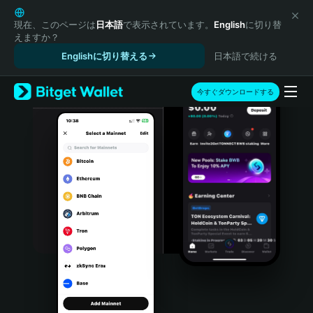
English
日本語
現在、このページは
日本語
で表示されています。
English
に切り替
えますか？
Tiếng Việt
Englishに切り替える
日本語で続ける
Русский
Español (Latinoamérica)
Türkçe
今すぐダウンロードする
Italiano
Français
Deutsch
简体中文
繁體中文
Português (Portugal)
Bahasa Indonesia
ภาษาไทย
हिन्दी
বাংলা
Español
Português (Brasil)
Español (Argentina)