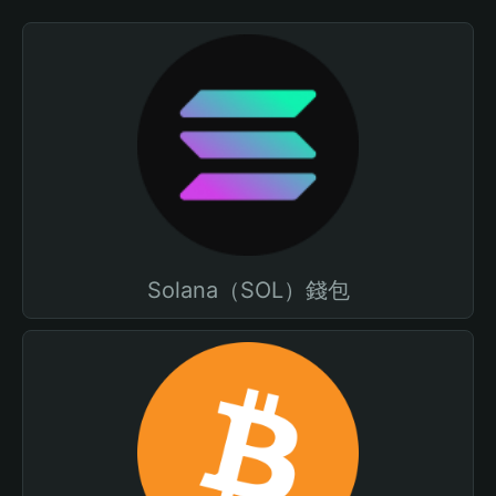
Solana（SOL）錢包