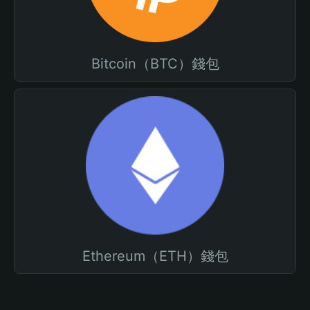
Bitcoin（BTC）錢包
Ethereum（ETH）錢包