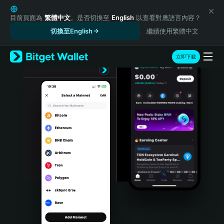
English
日本語
目前頁面為
繁體中文
。是否切換至
English
以查看對應語言內容？
Tiếng Việt
切換至English
繼續使用繁體中文
Русский
Español (Latinoamérica)
立即下載
Türkçe
Italiano
Français
Deutsch
简体中文
繁體中文
Português (Portugal)
Bahasa Indonesia
ภาษาไทย
हिन्दी
বাংলা
Español
Português (Brasil)
Español (Argentina)