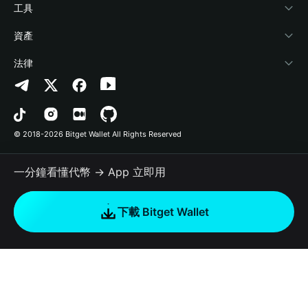
加密資訊
Payfi Crypto
連接錢包
風險保障基金
工具
幫助中心
Crypto Swap API
Bitget Wallet Pay
安全防護技術
快捷買幣
資產
‌聯繫我們
Altcoin Season Index
合作上架
授權檢測
Arbitrum
法律
品牌資源
Prediction Markets
合約檢測
Avalanche
隱私協議
工作機會
DApp
批次轉帳
Bitcoin
用戶使用協議
© 2018-2026 Bitget Wallet All Rights Reserved
官方渠道驗證
Trade
BNB Chain
Risk Disclosure
一分鐘看懂代幣 → App 立即用
RWA
Polygon
如何購買加密貨幣
下載 Bitget Wallet